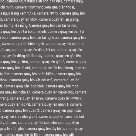
nhỏ
,
camera ngụy trang siêu nhỏ đặc biệt
,
camera ngụy
 chí minh
,
camera ngụy trang xem qua điện thoại
,
a ngụy trang xem từ xa
,
camera NV75
,
camera quay lén
,
3G
,
camera quay lén 500k
,
camera quay lén an giang
,
én bán tại đà nẵng
,
Camera quay lén bán tại hà nội
,
a quay lén bán tại hồ chí minh
,
camera quay lén bán tại
h hóa. camera quay lén bán tại nghệ an
,
camera quay lén
n
,
camera quay lén bình thạnh
,
camera quay lén cần thơ
,
 cúc áo
,
camera quay lén dùng thi cử
,
camera quay lén
a quay lén đồng hồ đeo tay
,
camera quay lén gắn lên
a quay lén gia lâm
,
camera quay lén giá rẻ
,
camera quay
era quay lén hà nội
,
camera quay lén hải phòng
,
camera
ài đức
,
camera quay lén hoàn kiếm
,
camera quay lén
thoại
,
camera quay lén kết nối wifi
,
camera quay lén
fi
,
camera quay lén long biên
,
camera quay lén móc
ra quay lén nghệ an
,
camera quay lén ngoài trời
,
camera
 trang
,
camera quay lén nv99
,
camera quay lén nv99 x
,
era quay lén ốc vít
,
camera quay lén quận 1
,
camera
2
,
camera quay lén quận 3
,
camera quay lén quận cầu
quay lén siêu nhỏ giá rẻ
,
camera quay lén siêu nhỏ kết
ở việt nam
,
camera quay lén siêu nhỏ xem qua điện
uay lén tân phú
,
camera quay lén tây hồ
,
camera quay
ân
,
camera quay lén từ liêm
,
camera quay lén wifi
,