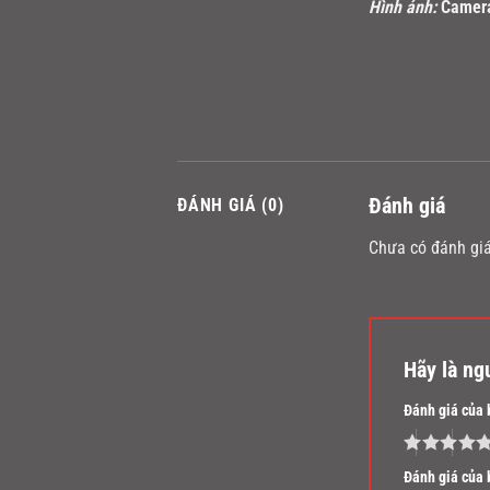
Hình ảnh:
Camera
Đánh giá
ĐÁNH GIÁ (0)
Chưa có đánh giá
Hãy là ng
Đánh giá của
Đánh giá của