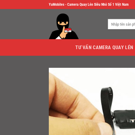
Skip
YaMobiles - Camera Quay Lén Siêu Nhỏ Số 1 Việt Nam
to
content
Tìm
kiếm:
TƯ VẤN CAMERA QUAY LÉN