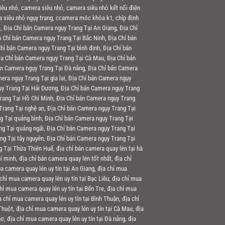
iêu nhỏ
,
camera siêu nhỏ
,
camera siêu nhỏ kết nối điện
 siêu nhỏ ngụy trang
,
ccamera móc khóa k1
,
chíp định
i
,
Địa Chỉ bán Camera ngụy Trang Tại An Giang
,
Địa Chỉ
a Chỉ bán Camera ngụy Trang Tại Bắc Ninh
,
Địa Chỉ bán
Chỉ bán Camera ngụy Trang Tại bình định
,
Địa Chỉ bán
ịa Chỉ bán Camera ngụy Trang Tại Cà Mau
,
Địa Chỉ bán
án Camera ngụy Trang Tại Đà nẵng
,
Địa Chỉ bán Camera
era ngụy Trang Tại gia lai
,
Địa Chỉ bán Camera ngụy
ụy Trang Tại Hải Dương
,
Địa Chỉ bán Camera ngụy Trang
rang Tại Hồ Chí Minh
,
Địa Chỉ bán Camera ngụy Trang
Trang Tại nghệ an
,
Địa Chỉ bán Camera ngụy Trang Tại
g Tại quảng bình
,
Địa Chỉ bán Camera ngụy Trang Tại
ng Tại quảng ngãi
,
Địa Chỉ bán Camera ngụy Trang Tại
ng Tại tây nguyên
,
Địa Chỉ bán Camera ngụy Trang Tại
g Tại Thừa Thiên Huế
,
địa chỉ bán camera quay lén tại hà
hí minh
,
địa chỉ bán camera quay lén tốt nhất
,
địa chỉ
a camera quay lén uy tín tại An Giang
,
địa chỉ mua
 chỉ mua camera quay lén uy tín tại Bạc Liêu
,
địa chỉ mua
hỉ mua camera quay lén uy tín tại Bến Tre
,
địa chỉ mua
a chỉ mua camera quay lén uy tín tại Bình Thuận
,
địa chỉ
Thuột
,
địa chỉ mua camera quay lén uy tín tại Cà Mau
,
địa
hơ
,
địa chỉ mua camera quay lén uy tín tại Đà nẵng
,
địa