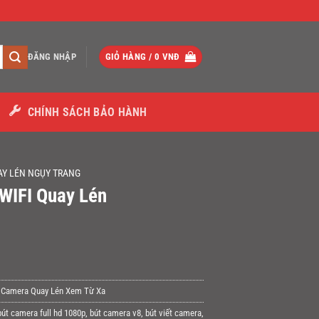
ĐĂNG NHẬP
GIỎ HÀNG /
0
VNĐ
CHÍNH SÁCH BẢO HÀNH
Y LÉN NGỤY TRANG
WIFI Quay Lén
,
Camera Quay Lén Xem Từ Xa
bút camera full hd 1080p
,
bút camera v8
,
bút viết camera
,