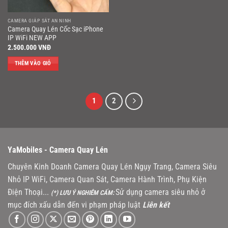
CAMERA GIÁP SÁT AN NINH
Camera Quay Lén Cốc Sạc iPhone
IP WiFi NEW APP
2.500.000
VNĐ
THÊM VÀO GIỎ
1
2
YaMobiles -
Camera Quay Lén
Chuyên Kinh Doanh Camera Quay Lén Ngụy Trang, Camera Siêu
Nhỏ IP WiFi, Camera Quan Sát, Camera Hành Trình, Phụ Kiện
Điện Thoại...
Sử dụng camera siêu nhỏ ở
(*) LƯU Ý NGHIÊM CẤM:
mục đích xấu dẫn đến vi phạm pháp luật
Liên kết