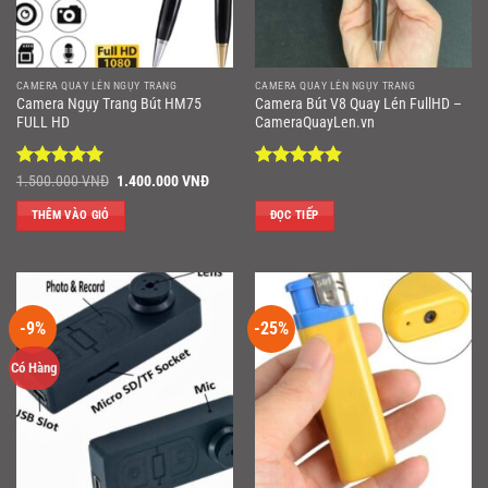
CAMERA QUAY LÉN NGỤY TRANG
CAMERA QUAY LÉN NGỤY TRANG
Camera Ngụy Trang Bút HM75
Camera Bút V8 Quay Lén FullHD –
FULL HD
CameraQuayLen.vn
Được xếp
Giá
Giá
Được xếp
1.500.000
VNĐ
1.400.000
VNĐ
gốc
hiện
hạng
5
5
hạng
4.86
là:
tại
sao
5 sao
THÊM VÀO GIỎ
ĐỌC TIẾP
1.500.000 VNĐ.
là:
1.400.000 VNĐ.
-9%
-25%
Có Hàng