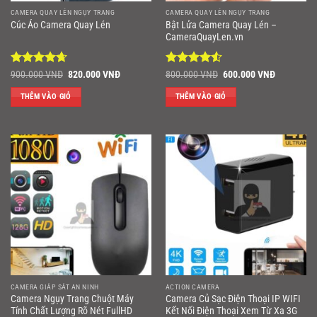
CAMERA QUAY LÉN NGỤY TRANG
CAMERA QUAY LÉN NGỤY TRANG
Bật Lửa Camera Quay Lén –
Cúc Áo Camera Quay Lén
CameraQuayLen.vn
Được xếp
Giá
Giá
Được xếp
Giá
Giá
900.000
VNĐ
820.000
VNĐ
800.000
VNĐ
600.000
VNĐ
gốc
hiện
gốc
hiện
hạng
4.67
hạng
4.5
là:
tại
là:
tại
5 sao
5 sao
THÊM VÀO GIỎ
THÊM VÀO GIỎ
900.000 VNĐ.
là:
800.000 VNĐ.
là:
820.000 VNĐ.
600.000 V
CAMERA GIÁP SÁT AN NINH
ACTION CAMERA
Camera Ngụy Trang Chuột Máy
Camera Củ Sạc Điện Thoại IP WIFI
Tính Chất Lượng Rõ Nét FullHD
Kết Nối Điện Thoại Xem Từ Xa 3G