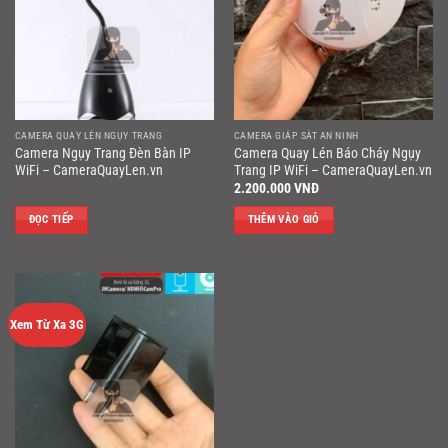
CAMERA QUAY LÉN NGỤY TRANG
CAMERA GIÁP SÁT AN NINH
Camera Ngụy Trang Đèn Bàn IP
Camera Quay Lén Báo Cháy Ngụy
WiFi – CameraQuayLen.vn
Trang IP WiFi – CameraQuayLen.vn
2.200.000
VNĐ
ĐỌC TIẾP
THÊM VÀO GIỎ
Xem Từ Xa 3G