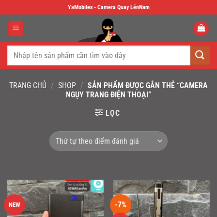
Skip
YaMobiles - Camera Quay LénNam
to
content
Tìm
kiếm:
TRANG CHỦ
/
SHOP
/
SẢN PHẨM ĐƯỢC GẮN THẺ “CAMERA
NGỤY TRANG ĐIỆN THOẠI”
LỌC
-7%
NEW