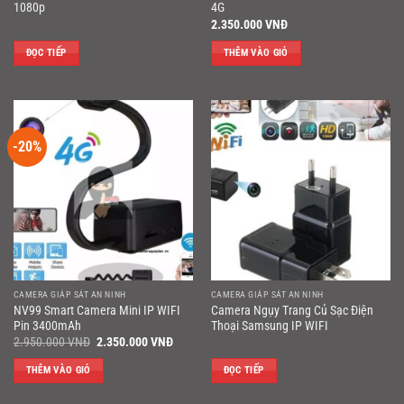
1080p
4G
2.350.000
VNĐ
ĐỌC TIẾP
THÊM VÀO GIỎ
-20%
CAMERA GIÁP SÁT AN NINH
CAMERA GIÁP SÁT AN NINH
NV99 Smart Camera Mini IP WIFI
Camera Ngụy Trang Củ Sạc Điện
Pin 3400mAh
Thoại Samsung IP WIFI
Giá
Giá
2.950.000
VNĐ
2.350.000
VNĐ
gốc
hiện
là:
tại
THÊM VÀO GIỎ
ĐỌC TIẾP
2.950.000 VNĐ.
là:
2.350.000 VNĐ.