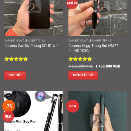
Mới Về
CAMERA QUAY LÉN XEM TỪ XA
CAMERA QUAY LÉN NGỤY TRANG
Camera Ngụy Trang Bút HM77
Camera Sạc Dự Phòng M1 IP WiFi
FullHD 1080p
Được xếp
Được xếp
Giá
Giá
1.500.000
VNĐ
1.400.000
VNĐ
gốc
hiện
hạng
5
5
hạng
5
5
là:
tại
sao
sao
ĐỌC TIẾP
THÊM VÀO GIỎ
1.500.000 VNĐ.
là:
1.400
-7%
NEW
NEW