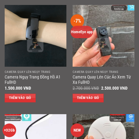
-7%
HomeEye app
CAMERA QUAY LÉN NGỤY TRANG
CAMERA QUAY LÉN NGỤY TRANG
Camera Ngụy Trang Đồng Hồ A1
Camera Quay Lén Cúc Áo Xem Từ
FullHD
Xa FullHD
Giá
Giá
1.500.000
VNĐ
2.700.000
VNĐ
2.500.000
VNĐ
gốc
hiện
là:
tại
THÊM VÀO GIỎ
THÊM VÀO GIỎ
2.700.000 VNĐ.
là:
2.500
+32Gb
NEW