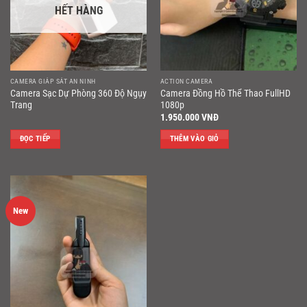
HẾT HÀNG
CAMERA GIÁP SÁT AN NINH
ACTION CAMERA
Camera Sạc Dự Phòng 360 Độ Ngụy
Camera Đồng Hồ Thể Thao FullHD
Trang
1080p
1.950.000
VNĐ
ĐỌC TIẾP
THÊM VÀO GIỎ
New