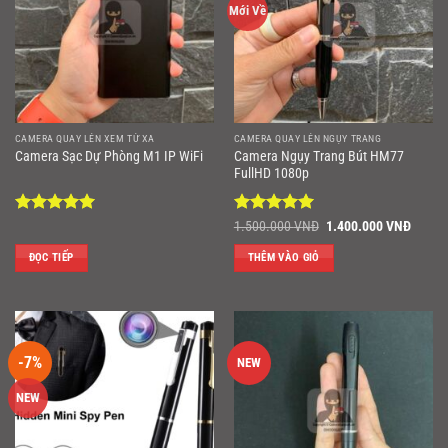
Mới Về
CAMERA QUAY LÉN XEM TỪ XA
CAMERA QUAY LÉN NGỤY TRANG
Camera Ngụy Trang Bút HM77
Camera Sạc Dự Phòng M1 IP WiFi
FullHD 1080p
Được xếp
Được xếp
Giá
Giá
1.500.000
VNĐ
1.400.000
VNĐ
gốc
hiện
hạng
5
5
hạng
5
5
là:
tại
sao
sao
ĐỌC TIẾP
THÊM VÀO GIỎ
1.500.000 VNĐ.
là:
1.400
-7%
NEW
NEW