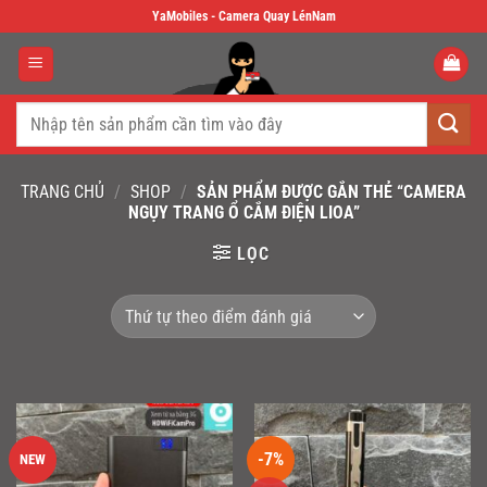
Skip
YaMobiles - Camera Quay LénNam
to
content
Tìm
kiếm:
TRANG CHỦ
/
SHOP
/
SẢN PHẨM ĐƯỢC GẮN THẺ “CAMERA
NGỤY TRANG Ổ CẮM ĐIỆN LIOA”
LỌC
-7%
NEW