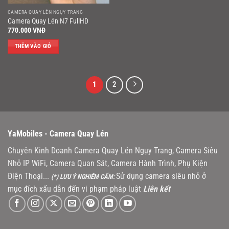
CAMERA QUAY LÉN NGỤY TRANG
Camera Quay Lén N7 FullHD
770.000
VNĐ
THÊM VÀO GIỎ
1
2
YaMobiles -
Camera Quay Lén
Chuyên Kinh Doanh Camera Quay Lén Ngụy Trang, Camera Siêu
Nhỏ IP WiFi, Camera Quan Sát, Camera Hành Trình, Phụ Kiện
Điện Thoại...
Sử dụng camera siêu nhỏ ở
(*) LƯU Ý NGHIÊM CẤM:
mục đích xấu dẫn đến vi phạm pháp luật
Liên kết