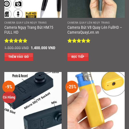
CAMERA QUAY LÉN NGỤY TRANG
CAMERA QUAY LÉN NGỤY TRANG
Camera Ngụy Trang Bút HM75
Camera Bút V8 Quay Lén FullHD –
FULL HD
CameraQuayLen.vn
Được xếp
Giá
Giá
Được xếp
1.500.000
VNĐ
1.400.000
VNĐ
gốc
hiện
hạng
5
5
hạng
4.86
là:
tại
sao
5 sao
THÊM VÀO GIỎ
ĐỌC TIẾP
1.500.000 VNĐ.
là:
1.400.000 VNĐ.
-9%
-25%
Có Hàng