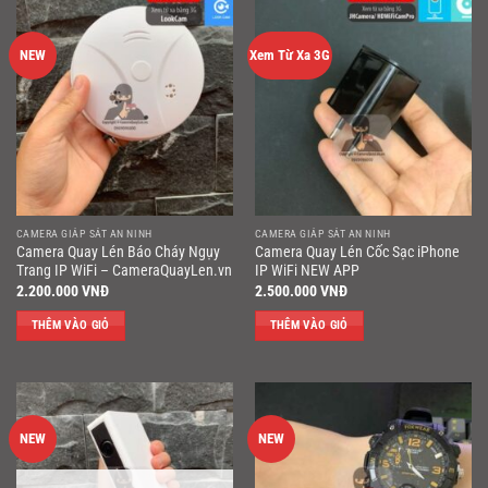
NEW
Xem Từ Xa 3G
CAMERA GIÁP SÁT AN NINH
CAMERA GIÁP SÁT AN NINH
Camera Quay Lén Báo Cháy Ngụy
Camera Quay Lén Cốc Sạc iPhone
Trang IP WiFi – CameraQuayLen.vn
IP WiFi NEW APP
2.200.000
VNĐ
2.500.000
VNĐ
THÊM VÀO GIỎ
THÊM VÀO GIỎ
NEW
NEW