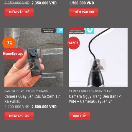
Giá
Giá
2.950.000
VNĐ
2.350.000
VNĐ
1.500.000
VNĐ
gốc
hiện
là:
tại
THÊM VÀO GIỎ
THÊM VÀO GIỎ
2.950.000 VNĐ.
là:
2.350.000 VNĐ.
-7%
+32Gb
HomeEye app
CAMERA QUAY LÉN NGỤY TRANG
CAMERA QUAY LÉN NGỤY TRANG
Camera Quay Lén Cúc Áo Xem Từ
Camera Ngụy Trang Đèn Bàn IP
Xa FullHD
WiFi – CameraQuayLen.vn
Giá
Giá
2.700.000
VNĐ
2.500.000
VNĐ
gốc
hiện
là:
tại
THÊM VÀO GIỎ
ĐỌC TIẾP
2.700.000 VNĐ.
là:
2.500.000 VNĐ.