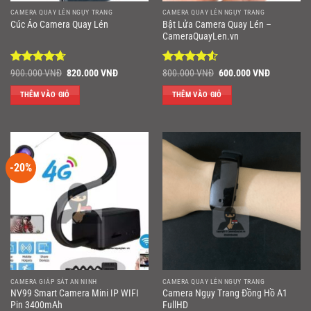
CAMERA QUAY LÉN NGỤY TRANG
CAMERA QUAY LÉN NGỤY TRANG
Bật Lửa Camera Quay Lén –
Cúc Áo Camera Quay Lén
CameraQuayLen.vn
Được xếp
Giá
Giá
Được xếp
Giá
Giá
900.000
VNĐ
820.000
VNĐ
800.000
VNĐ
600.000
VNĐ
gốc
hiện
gốc
hiện
hạng
4.67
hạng
4.5
là:
tại
là:
tại
5 sao
5 sao
THÊM VÀO GIỎ
THÊM VÀO GIỎ
900.000 VNĐ.
là:
800.000 VNĐ.
là:
820.000 VNĐ.
600.000 V
-20%
CAMERA GIÁP SÁT AN NINH
CAMERA QUAY LÉN NGỤY TRANG
NV99 Smart Camera Mini IP WIFI
Camera Ngụy Trang Đồng Hồ A1
Pin 3400mAh
FullHD