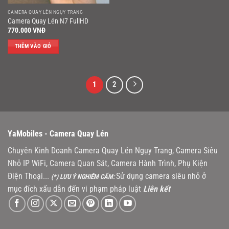
CAMERA QUAY LÉN NGỤY TRANG
Camera Quay Lén N7 FullHD
770.000
VNĐ
THÊM VÀO GIỎ
1
2
YaMobiles -
Camera Quay Lén
Chuyên Kinh Doanh Camera Quay Lén Ngụy Trang, Camera Siêu
Nhỏ IP WiFi, Camera Quan Sát, Camera Hành Trình, Phụ Kiện
Điện Thoại...
Sử dụng camera siêu nhỏ ở
(*) LƯU Ý NGHIÊM CẤM:
mục đích xấu dẫn đến vi phạm pháp luật
Liên kết