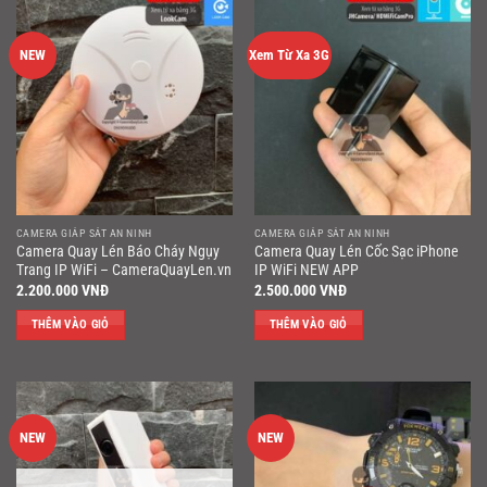
NEW
Xem Từ Xa 3G
CAMERA GIÁP SÁT AN NINH
CAMERA GIÁP SÁT AN NINH
Camera Quay Lén Báo Cháy Ngụy
Camera Quay Lén Cốc Sạc iPhone
Trang IP WiFi – CameraQuayLen.vn
IP WiFi NEW APP
2.200.000
VNĐ
2.500.000
VNĐ
THÊM VÀO GIỎ
THÊM VÀO GIỎ
NEW
NEW