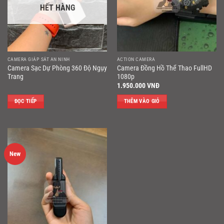
HẾT HÀNG
CAMERA GIÁP SÁT AN NINH
ACTION CAMERA
Camera Sạc Dự Phòng 360 Độ Ngụy
Camera Đồng Hồ Thể Thao FullHD
Trang
1080p
1.950.000
VNĐ
ĐỌC TIẾP
THÊM VÀO GIỎ
New