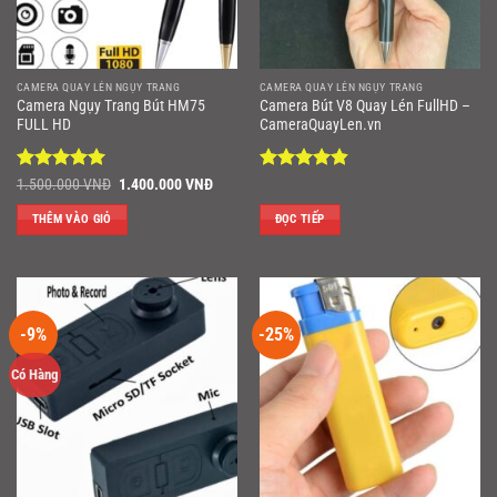
CAMERA QUAY LÉN NGỤY TRANG
CAMERA QUAY LÉN NGỤY TRANG
Camera Ngụy Trang Bút HM75
Camera Bút V8 Quay Lén FullHD –
FULL HD
CameraQuayLen.vn
Được xếp
Giá
Giá
Được xếp
1.500.000
VNĐ
1.400.000
VNĐ
gốc
hiện
hạng
5
5
hạng
4.86
là:
tại
sao
5 sao
THÊM VÀO GIỎ
ĐỌC TIẾP
1.500.000 VNĐ.
là:
1.400.000 VNĐ.
-9%
-25%
Có Hàng