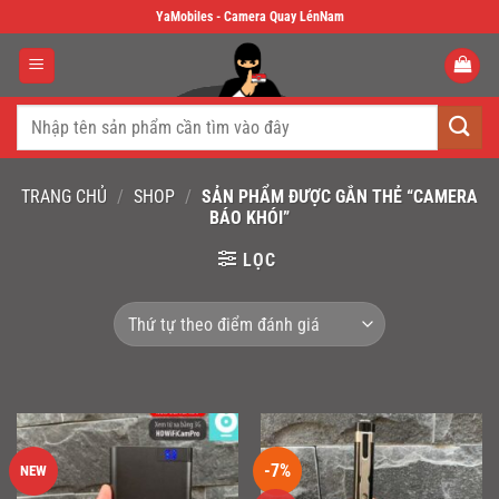
Skip
YaMobiles - Camera Quay LénNam
to
content
Tìm
kiếm:
TRANG CHỦ
/
SHOP
/
SẢN PHẨM ĐƯỢC GẮN THẺ “CAMERA
BÁO KHÓI”
LỌC
-7%
NEW