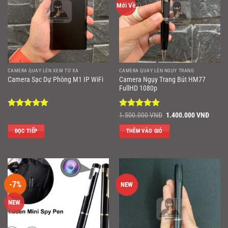
Mới Về
CAMERA QUAY LÉN XEM TỪ XA
CAMERA QUAY LÉN NGỤY TRANG
Camera Ngụy Trang Bút HM77
Camera Sạc Dự Phòng M1 IP WiFi
FullHD 1080p
Được xếp
Được xếp
Giá
Giá
1.500.000
VNĐ
1.400.000
VNĐ
gốc
hiện
hạng
5
5
hạng
5
5
là:
tại
sao
sao
ĐỌC TIẾP
THÊM VÀO GIỎ
1.500.000 VNĐ.
là:
1.400
-7%
NEW
NEW