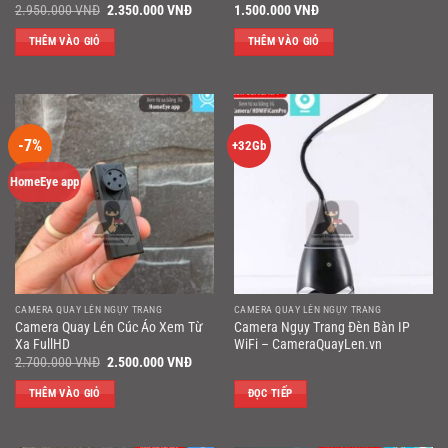
Giá
Giá
2.950.000
VNĐ
2.350.000
VNĐ
1.500.000
VNĐ
gốc
hiện
là:
tại
THÊM VÀO GIỎ
THÊM VÀO GIỎ
2.950.000 VNĐ.
là:
2.350.000 VNĐ.
-7%
+32Gb
HomeEye app
CAMERA QUAY LÉN NGỤY TRANG
CAMERA QUAY LÉN NGỤY TRANG
Camera Quay Lén Cúc Áo Xem Từ
Camera Ngụy Trang Đèn Bàn IP
Xa FullHD
WiFi – CameraQuayLen.vn
Giá
Giá
2.700.000
VNĐ
2.500.000
VNĐ
gốc
hiện
là:
tại
THÊM VÀO GIỎ
ĐỌC TIẾP
2.700.000 VNĐ.
là:
2.500.000 VNĐ.