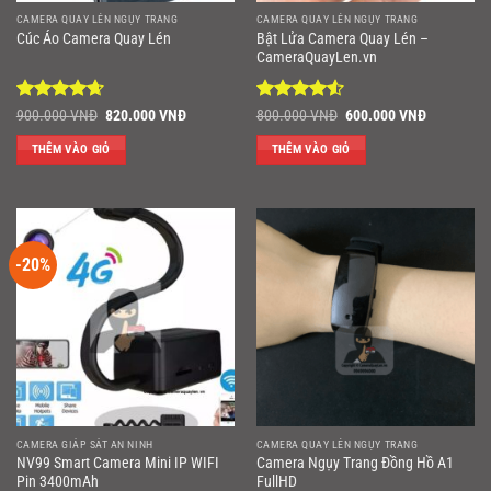
CAMERA QUAY LÉN NGỤY TRANG
CAMERA QUAY LÉN NGỤY TRANG
Bật Lửa Camera Quay Lén –
Cúc Áo Camera Quay Lén
CameraQuayLen.vn
Được xếp
Giá
Giá
Được xếp
Giá
Giá
900.000
VNĐ
820.000
VNĐ
800.000
VNĐ
600.000
VNĐ
gốc
hiện
gốc
hiện
hạng
4.67
hạng
4.5
là:
tại
là:
tại
5 sao
5 sao
THÊM VÀO GIỎ
THÊM VÀO GIỎ
900.000 VNĐ.
là:
800.000 VNĐ.
là:
820.000 VNĐ.
600.000 V
-20%
CAMERA GIÁP SÁT AN NINH
CAMERA QUAY LÉN NGỤY TRANG
NV99 Smart Camera Mini IP WIFI
Camera Ngụy Trang Đồng Hồ A1
Pin 3400mAh
FullHD