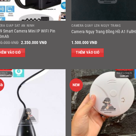
ERA GIÁP SÁT AN NINH
CAMERA QUAY LÉN NGỤY TRANG
9 Smart Camera Mini IP WIFI Pin
Camera Ngụy Trang Đồng Hồ A1 Full
0mAh
Giá
Giá
50.000
VNĐ
2.350.000
VNĐ
1.500.000
VNĐ
gốc
hiện
là:
tại
HÊM VÀO GIỎ
THÊM VÀO GIỎ
2.950.000 VNĐ.
là:
2.350.000 VNĐ.
Gb
NEW