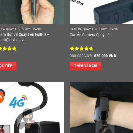
ERA QUAY LÉN NGỤY TRANG
CAMERA QUAY LÉN NGỤY TRANG
era Bút V8 Quay Lén FullHD –
Cúc Áo Camera Quay Lén
eraQuayLen.vn
ợc xếp
Được xếp
Giá
Giá
900.000
VNĐ
820.000
VNĐ
gốc
hiện
ng
4.86
hạng
4.67
là:
tại
ao
5 sao
ỌC TIẾP
THÊM VÀO GIỎ
900.000 VNĐ.
là:
820.000 
%