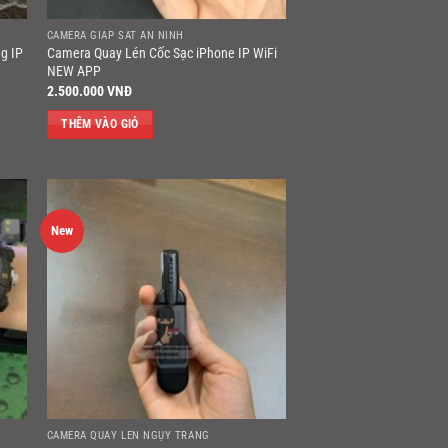
CAMERA GIÁP SÁT AN NINH
g IP
Camera Quay Lén Cốc Sạc iPhone IP WiFi
NEW APP
2.500.000
VNĐ
THÊM VÀO GIỎ
New
CAMERA QUAY LÉN NGỤY TRANG