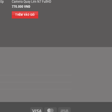
80p
Camera Quay Lén N7 FullHD
770.000
VNĐ
THÊM VÀO GIỎ
Visa
MasterCard
Cash