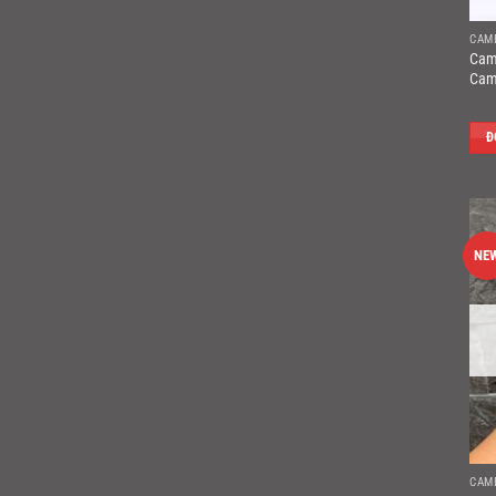
CAM
Cam
Cam
Đ
NE
CAM