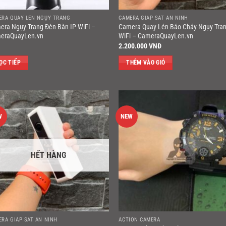
ERA QUAY LÉN NGỤY TRANG
CAMERA GIÁP SÁT AN NINH
era Ngụy Trang Đèn Bàn IP WiFi –
Camera Quay Lén Báo Cháy Ngụy Tran
eraQuayLen.vn
WiFi – CameraQuayLen.vn
2.200.000
VNĐ
ỌC TIẾP
THÊM VÀO GIỎ
W
NEW
HẾT HÀNG
ERA GIÁP SÁT AN NINH
ACTION CAMERA