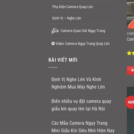
Phụ Kiện Camera Quay Lén
Định Vị – Nghe Lén
Camera Quan Sát Ngụy Trang
CAM
Cam
Video Camera Ngụy Trang Quay Lén
BÀI VIẾT MỚI
Đư
hạ
sao
Đ
Định Vị Nghe Lén Và Kinh
Nghiệm Mua Máy Nghe Lén
Biến nhiều vụ đặt camera quay
NE
giấu kín quay lén tại Hà Nội
Các Mẫu Camera Ngụy Trang
Mini Giấu Kín Siêu Nhỏ Hiện Nay