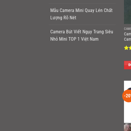
Mẫu Camera Mini Quay Lén Chất
Lượng Rõ Nét
CAM
Camera Bút Viết Ngụy Trang Siêu
Cam
Nhỏ Mini TOP 1 Việt Nam
Cam
Đư
hạ
5 s
Đ
-20