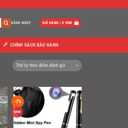
ĐĂNG NHẬP
GIỎ HÀNG /
0
VNĐ
CHÍNH SÁCH BẢO HÀNH
-7%
NEW