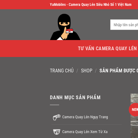
Skip
YaMobiles - Camera Quay Lén Siêu Nhỏ Số 1 Việt Nam
to
content
Tìm
kiếm:
TƯ VẤN CAMERA QUAY LÉN
TRANG CHỦ
/
SHOP
/
SẢN PHẨM ĐƯỢC G
DANH MỤC SẢN PHẨM
NE
Camera Quay Lén Ngụy Trang
Camera Quay Lén Xem Từ Xa