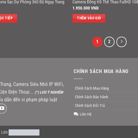
era Sạc Dự Phòng 360 Độ Ngụy Trang
Camera Đồng Hồ Thể Thao FullHD 10
1.950.000
VNĐ
ỌC TIẾP
THÊM VÀO GIỎ
1
2
CHÍNH SÁCH MUA HÀNG
rang, Camera Siêu Nhỏ IP WiFi,
Chính Sách Mua Hàng
iện Điện Thoại...
(*) LƯU Ý NGHIÊM
Chính Sách Bảo Hành
u dẫn đến vi phạm pháp luật
Chính Sách Đổi Trả
Liên Hệ
 Lén