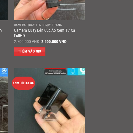
CAMERA QUAY LÉN NGỤY TRANG
Camera Quay Lén Cúc Áo Xem Từ Xa
HD
FullHD
Giá
Giá
2.700.000
VNĐ
2.500.000
VNĐ
gốc
hiện
là:
tại
THÊM VÀO GIỎ
2.700.000 VNĐ.
là:
2.500.000 VNĐ.
Xem Từ Xa 3G