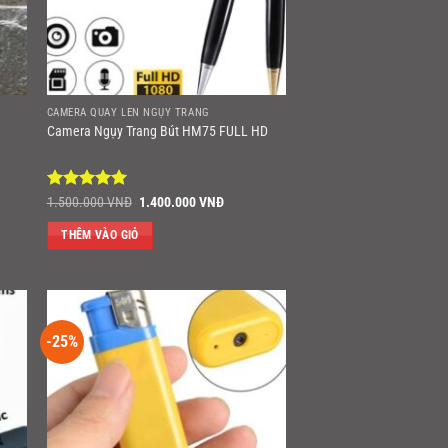
CAMERA QUAY LÉN NGỤY TRANG
Camera Ngụy Trang Bút HM75 FULL HD
Được xếp
Giá
Giá
1.500.000
VNĐ
1.400.000
VNĐ
gốc
hiện
hạng
5
5
là:
tại
sao
THÊM VÀO GIỎ
1.500.000 VNĐ.
là:
.000 VNĐ.
1.400.000 VNĐ.
-25%