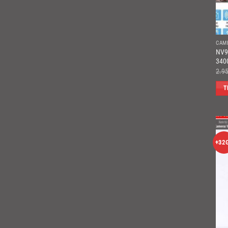
CAM
NV9
340
2.9
T
+32