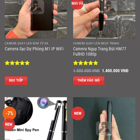
Mới Về
CAMERA QUAY LÉN XEM TỪ XA
CAMERA QUAY LÉN NGỤY TRANG
Camera Ngụy Trang Bút HM77
Camera Sạc Dự Phòng M1 IP WiFi
FullHD 1080p
Được xếp
Được xếp
Giá
Giá
1.500.000
VNĐ
1.400.000
VNĐ
gốc
hiện
hạng
5
5
hạng
5
5
là:
tại
sao
sao
ĐỌC TIẾP
THÊM VÀO GIỎ
1.500.000 VNĐ.
là:
1.400
-7%
NEW
NEW