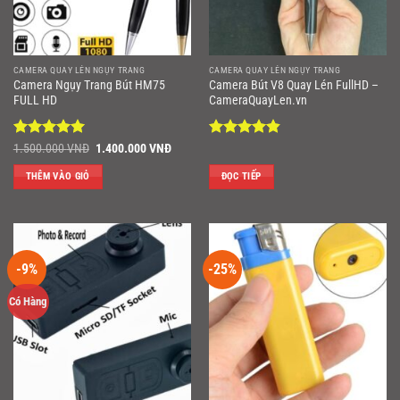
CAMERA QUAY LÉN NGỤY TRANG
CAMERA QUAY LÉN NGỤY TRANG
Camera Ngụy Trang Bút HM75
Camera Bút V8 Quay Lén FullHD –
FULL HD
CameraQuayLen.vn
Được xếp
Giá
Giá
Được xếp
1.500.000
VNĐ
1.400.000
VNĐ
gốc
hiện
hạng
5
5
hạng
4.86
là:
tại
sao
5 sao
THÊM VÀO GIỎ
ĐỌC TIẾP
1.500.000 VNĐ.
là:
1.400.000 VNĐ.
-9%
-25%
Có Hàng