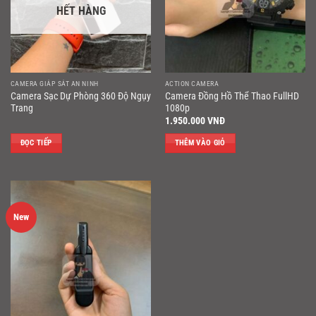
HẾT HÀNG
CAMERA GIÁP SÁT AN NINH
ACTION CAMERA
Camera Sạc Dự Phòng 360 Độ Ngụy
Camera Đồng Hồ Thể Thao FullHD
Trang
1080p
1.950.000
VNĐ
ĐỌC TIẾP
THÊM VÀO GIỎ
New