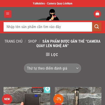
Skip
YaMobiles - Camera Quay LénNam
to
content
Tìm
kiếm:
TRANG CHỦ
/
SHOP
/
SẢN PHẨM ĐƯỢC GẮN THẺ “CAMERA
QUAY LÉN NGHỆ AN”
LỌC
-7%
NEW