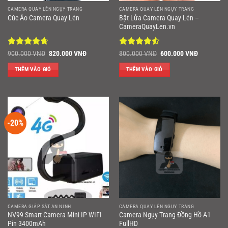
CAMERA QUAY LÉN NGỤY TRANG
CAMERA QUAY LÉN NGỤY TRANG
Bật Lửa Camera Quay Lén –
Cúc Áo Camera Quay Lén
CameraQuayLen.vn
Được xếp
Giá
Giá
Được xếp
Giá
Giá
900.000
VNĐ
820.000
VNĐ
800.000
VNĐ
600.000
VNĐ
gốc
hiện
gốc
hiện
hạng
4.67
hạng
4.5
là:
tại
là:
tại
5 sao
5 sao
THÊM VÀO GIỎ
THÊM VÀO GIỎ
900.000 VNĐ.
là:
800.000 VNĐ.
là:
820.000 VNĐ.
600.000 V
-20%
CAMERA GIÁP SÁT AN NINH
CAMERA QUAY LÉN NGỤY TRANG
NV99 Smart Camera Mini IP WIFI
Camera Ngụy Trang Đồng Hồ A1
Pin 3400mAh
FullHD