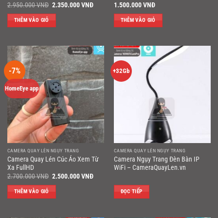
Giá
Giá
2.950.000
VNĐ
2.350.000
VNĐ
1.500.000
VNĐ
gốc
hiện
là:
tại
THÊM VÀO GIỎ
THÊM VÀO GIỎ
2.950.000 VNĐ.
là:
2.350.000 VNĐ.
-7%
+32Gb
HomeEye app
CAMERA QUAY LÉN NGỤY TRANG
CAMERA QUAY LÉN NGỤY TRANG
Camera Quay Lén Cúc Áo Xem Từ
Camera Ngụy Trang Đèn Bàn IP
Xa FullHD
WiFi – CameraQuayLen.vn
Giá
Giá
2.700.000
VNĐ
2.500.000
VNĐ
gốc
hiện
là:
tại
THÊM VÀO GIỎ
ĐỌC TIẾP
2.700.000 VNĐ.
là:
2.500.000 VNĐ.