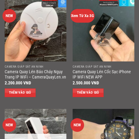
NEW
Xem Từ Xa 3G
CAMERA GIÁP SÁT AN NINH
CAMERA GIÁP SÁT AN NINH
Camera Quay Lén Báo Cháy Ngụy
Camera Quay Lén Cốc Sạc iPhone
Trang IP WiFi – CameraQuayLen.vn
IP WiFi NEW APP
2.200.000
VNĐ
2.500.000
VNĐ
THÊM VÀO GIỎ
THÊM VÀO GIỎ
NEW
NEW