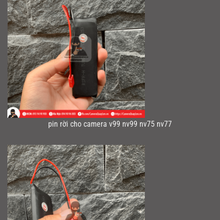
pin rời cho camera v99 nv99 nv75 nv77