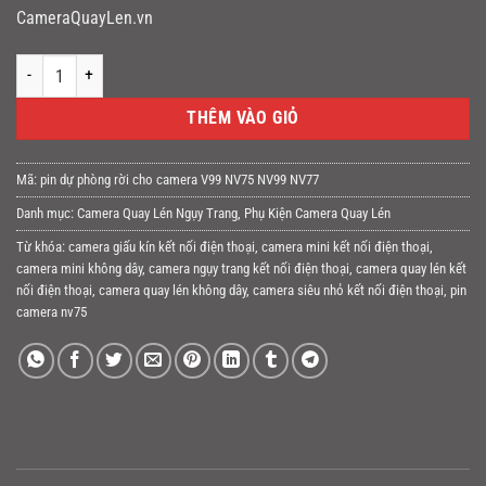
CameraQuayLen.vn
Pin Cho Camera NV75 số lượng
THÊM VÀO GIỎ
Mã:
pin dự phòng rời cho camera V99 NV75 NV99 NV77
Danh mục:
Camera Quay Lén Ngụy Trang
,
Phụ Kiện Camera Quay Lén
Từ khóa:
camera giấu kín kết nối điện thoại
,
camera mini kết nối điện thoại
,
camera mini không dây
,
camera ngụy trang kết nối điện thoại
,
camera quay lén kết
nối điện thoại
,
camera quay lén không dây
,
camera siêu nhỏ kết nối điện thoại
,
pin
camera nv75