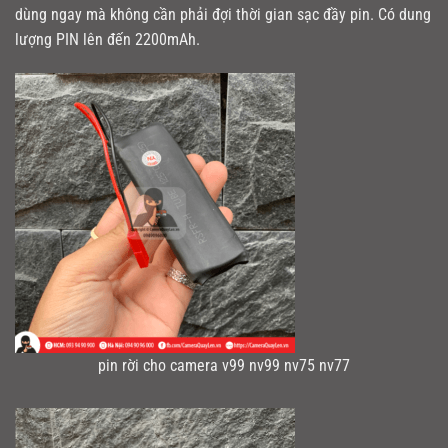
dùng ngay mà không cần phải đợi thời gian sạc đầy pin. Có dung
lượng PIN lên đến 2200mAh.
pin rời cho camera v99 nv99 nv75 nv77