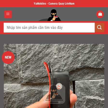
Skip
YaMobiles - Camera Quay LénNam
to
content
Tìm
kiếm:
NEW