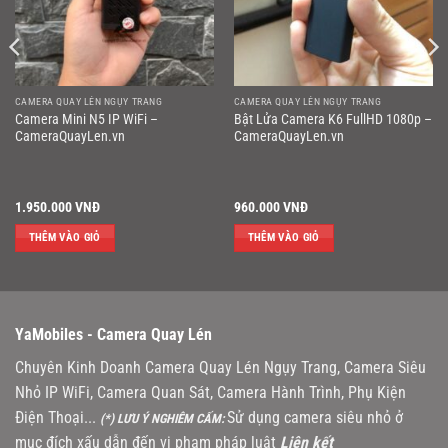
CAMERA QUAY LÉN NGỤY TRANG
CAMERA QUAY LÉN NGỤY TRANG
Camera Mini N5 IP WiFi –
Bật Lửa Camera K6 FullHD 1080p –
CameraQuayLen.vn
CameraQuayLen.vn
1.950.000
VNĐ
960.000
VNĐ
THÊM VÀO GIỎ
THÊM VÀO GIỎ
YaMobiles -
Camera Quay Lén
Chuyên Kinh Doanh Camera Quay Lén Ngụy Trang, Camera Siêu
Nhỏ IP WiFi, Camera Quan Sát, Camera Hành Trình, Phụ Kiện
Điện Thoại...
Sử dụng camera siêu nhỏ ở
(*) LƯU Ý NGHIÊM CẤM:
mục đích xấu dẫn đến vi phạm pháp luật
Liên kết