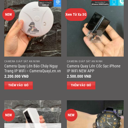
NEW
Xem Từ Xa 3G
CAMERA GIÁP SÁT AN NINH
CAMERA GIÁP SÁT AN NINH
Camera Quay Lén Báo Cháy Ngụy
Camera Quay Lén Cốc Sạc iPhone
Trang IP WiFi – CameraQuayLen.vn
IP WiFi NEW APP
2.200.000
VNĐ
2.500.000
VNĐ
THÊM VÀO GIỎ
THÊM VÀO GIỎ
NEW
NEW