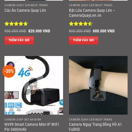
CAMERA QUAY LÉN NGỤY TRANG
CAMERA QUAY LÉN NGỤY TRANG
Bật Lửa Camera Quay Lén –
Cúc Áo Camera Quay Lén
CameraQuayLen.vn
Được xếp
Giá
Giá
Được xếp
Giá
Giá
900.000
VNĐ
820.000
VNĐ
800.000
VNĐ
600.000
VNĐ
gốc
hiện
gốc
hiện
hạng
4.67
hạng
4.5
là:
tại
là:
tại
5 sao
5 sao
THÊM VÀO GIỎ
THÊM VÀO GIỎ
900.000 VNĐ.
là:
800.000 VNĐ.
là:
820.000 VNĐ.
600.000 V
-20%
CAMERA GIÁP SÁT AN NINH
CAMERA QUAY LÉN NGỤY TRANG
NV99 Smart Camera Mini IP WIFI
Camera Ngụy Trang Đồng Hồ A1
Pin 3400mAh
FullHD