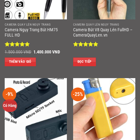
CAMERA QUAY LÉN NGỤY TRANG
CAMERA QUAY LÉN NGỤY TRANG
Camera Ngụy Trang Bút HM75
Camera Bút V8 Quay Lén FullHD –
FULL HD
CameraQuayLen.vn
Được xếp
Giá
Giá
Được xếp
1.500.000
VNĐ
1.400.000
VNĐ
gốc
hiện
hạng
5
5
hạng
4.86
là:
tại
sao
5 sao
THÊM VÀO GIỎ
ĐỌC TIẾP
1.500.000 VNĐ.
là:
1.400.000 VNĐ.
-9%
-25%
Có Hàng