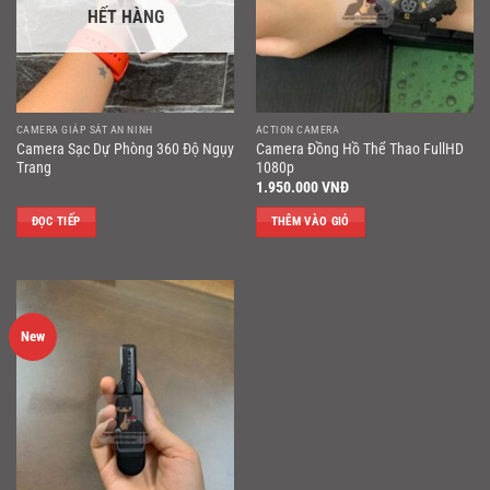
HẾT HÀNG
CAMERA GIÁP SÁT AN NINH
ACTION CAMERA
Camera Sạc Dự Phòng 360 Độ Ngụy
Camera Đồng Hồ Thể Thao FullHD
Trang
1080p
1.950.000
VNĐ
ĐỌC TIẾP
THÊM VÀO GIỎ
New