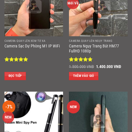
Mới Về
CAMERA QUAY LÉN XEM TỪ XA
CAMERA QUAY LÉN NGỤY TRANG
Camera Ngụy Trang Bút HM77
Camera Sạc Dự Phòng M1 IP WiFi
FullHD 1080p
Được xếp
Được xếp
Giá
Giá
1.500.000
VNĐ
1.400.000
VNĐ
gốc
hiện
hạng
5
5
hạng
5
5
là:
tại
sao
sao
ĐỌC TIẾP
THÊM VÀO GIỎ
1.500.000 VNĐ.
là:
1.400
-7%
NEW
NEW