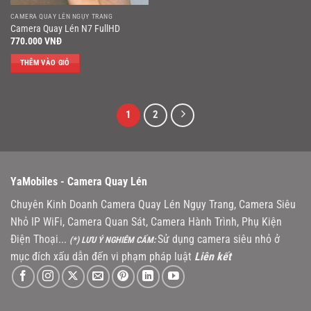
CAMERA QUAY LÉN NGỤY TRANG
Camera Quay Lén N7 FullHD
770.000
VNĐ
THÊM VÀO GIỎ
1
2
YaMobiles -
Camera Quay Lén
Chuyên Kinh Doanh Camera Quay Lén Ngụy Trang, Camera Siêu
Nhỏ IP WiFi, Camera Quan Sát, Camera Hành Trình, Phụ Kiện
Điện Thoại...
Sử dụng camera siêu nhỏ ở
(*) LƯU Ý NGHIÊM CẤM:
mục đích xấu dẫn đến vi phạm pháp luật
Liên kết