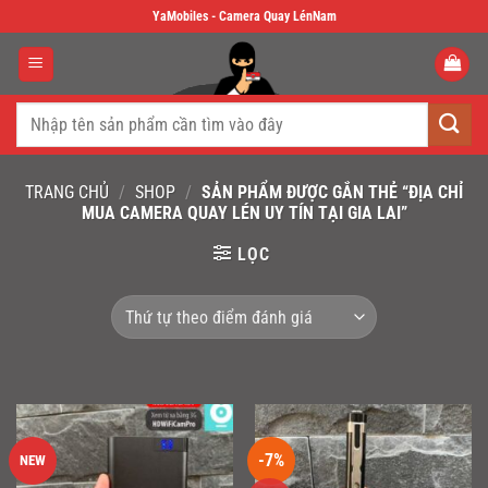
Skip
YaMobiles - Camera Quay LénNam
to
content
Tìm
kiếm:
TRANG CHỦ
/
SHOP
/
SẢN PHẨM ĐƯỢC GẮN THẺ “ĐỊA CHỈ
MUA CAMERA QUAY LÉN UY TÍN TẠI GIA LAI”
LỌC
-7%
NEW