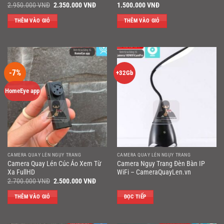
Giá
Giá
2.950.000
VNĐ
2.350.000
VNĐ
1.500.000
VNĐ
gốc
hiện
là:
tại
THÊM VÀO GIỎ
THÊM VÀO GIỎ
2.950.000 VNĐ.
là:
2.350.000 VNĐ.
-7%
+32Gb
HomeEye app
CAMERA QUAY LÉN NGỤY TRANG
CAMERA QUAY LÉN NGỤY TRANG
Camera Quay Lén Cúc Áo Xem Từ
Camera Ngụy Trang Đèn Bàn IP
Xa FullHD
WiFi – CameraQuayLen.vn
Giá
Giá
2.700.000
VNĐ
2.500.000
VNĐ
gốc
hiện
là:
tại
THÊM VÀO GIỎ
ĐỌC TIẾP
2.700.000 VNĐ.
là:
2.500.000 VNĐ.