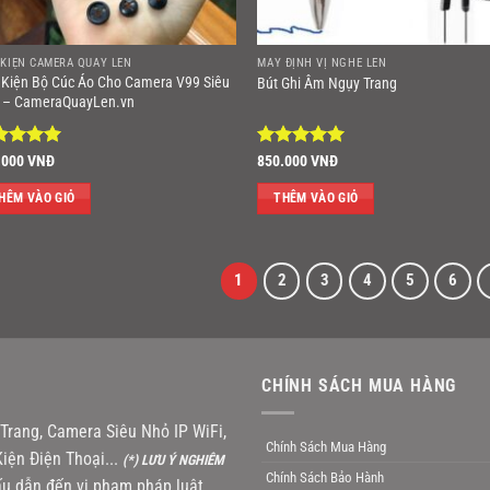
 KIỆN CAMERA QUAY LÉN
MÁY ĐỊNH VỊ NGHE LÉN
 Kiện Bộ Cúc Áo Cho Camera V99 Siêu
Bút Ghi Âm Ngụy Trang
 – CameraQuayLen.vn
ợc xếp
Được xếp
.000
VNĐ
850.000
VNĐ
ng
5
5
hạng
5
5
sao
HÊM VÀO GIỎ
THÊM VÀO GIỎ
1
2
3
4
5
6
CHÍNH SÁCH MUA HÀNG
rang, Camera Siêu Nhỏ IP WiFi,
Chính Sách Mua Hàng
iện Điện Thoại...
(*) LƯU Ý NGHIÊM
Chính Sách Bảo Hành
u dẫn đến vi phạm pháp luật