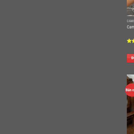
CAM
Cam
Đư
hạ
sao
Đ
Bán 