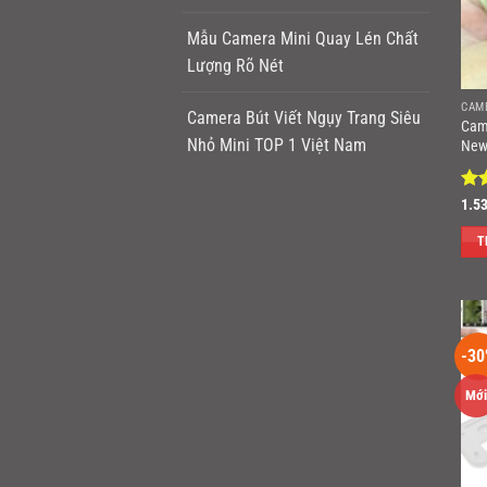
Mẫu Camera Mini Quay Lén Chất
Lượng Rõ Nét
CAM
Camera Bút Viết Ngụy Trang Siêu
Cam
Nhỏ Mini TOP 1 Việt Nam
New
Đư
1.5
hạ
sao
T
-30
Mới