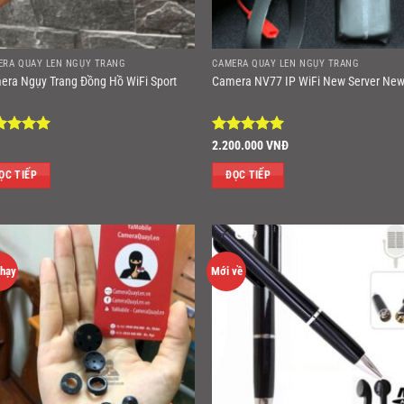
ERA QUAY LÉN NGỤY TRANG
CAMERA QUAY LÉN NGỤY TRANG
era Ngụy Trang Đồng Hồ WiFi Sport
Camera NV77 IP WiFi New Server Ne
ợc xếp
Được xếp
2.200.000
VNĐ
ng
5
5
hạng
5
5
sao
ỌC TIẾP
ĐỌC TIẾP
chạy
Mới về