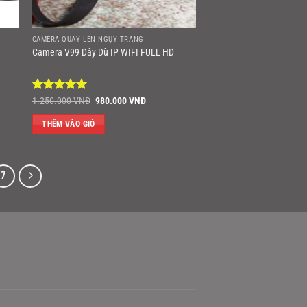
CAMERA QUAY LÉN NGỤY TRANG
Camera V99 Dây Dù IP WIFI FULL HD
Được xếp
Giá
Giá
1.250.000
VNĐ
980.000
VNĐ
gốc
hiện
hạng
5
5
là:
tại
sao
THÊM VÀO GIỎ
1.250.000 VNĐ.
là:
980.000 VNĐ.
7