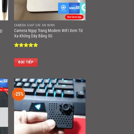
CAMERA GIÁP SÁT AN NINH
Camera Ngụy Trang Modem WiFi Xem Từ
HD
Xa Không Dây Bằng 3G
Được xếp
hạng
5
5
sao
ĐỌC TIẾP
.000 VNĐ.
-25%