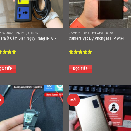
ERA QUAY LÉN NGỤY TRANG
CAMERA QUAY LÉN XEM TỪ XA
era Ổ Cắm Điện Ngụy Trang IP WiFi
Camera Sạc Dự Phòng M1 IP WiFi
ợc xếp
Được xếp
ng
5
5
hạng
5
5
sao
ỌC TIẾP
ĐỌC TIẾP
w
Mới