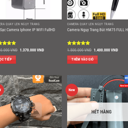
ERA QUAY LÉN NGỤY TRANG
CAMERA QUAY LÉN NGỤY TRANG
 Sạc Camera Iphone IP WIFI FullHD
Camera Ngụy Trang Bút HM75 FULL 
ợc xếp
Giá
Giá
Được xếp
Giá
Giá
50.000
VNĐ
1.370.000
VNĐ
1.500.000
VNĐ
1.400.000
VNĐ
gốc
hiện
gốc
hiện
ng
5
5
hạng
5
5
là:
tại
là:
tại
sao
ỌC TIẾP
THÊM VÀO GIỎ
1.950.000 VNĐ.
là:
1.500.000 VNĐ.
là:
1.370.000 VNĐ.
1.400
W
New
HẾT HÀNG