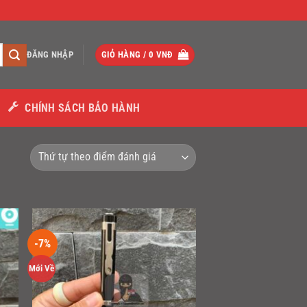
ĐĂNG NHẬP
GIỎ HÀNG /
0
VNĐ
CHÍNH SÁCH BẢO HÀNH
-7%
Mới Về