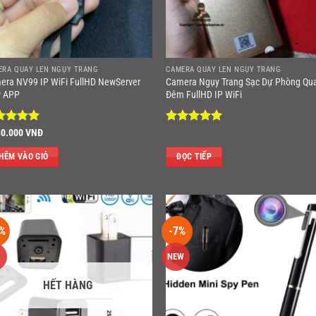
ERA QUAY LÉN NGỤY TRANG
CAMERA QUAY LÉN NGỤY TRANG
era NV99 IP WiFi FullHD NewServer
Camera Ngụy Trang Sạc Dự Phòng Qu
 APP
Đêm FullHD IP WiFi
ợc xếp
Được xếp
30.000
VNĐ
ng
5
5
hạng
5
5
sao
HÊM VÀO GIỎ
ĐỌC TIẾP
%
-7%
NEW
HẾT HÀNG