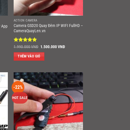
ACTION CAMERA
Camera GSD20 Quay Đêm IP WIFI FullHD –
w App
CameraQuayLen.vn
Được xếp
Giá
Giá
1.990.000
VNĐ
1.500.000
VNĐ
gốc
hiện
hạng
5
5
là:
tại
sao
THÊM VÀO GIỎ
1.990.000 VNĐ.
là:
1.500.000 VNĐ.
-22%
HOT SALE