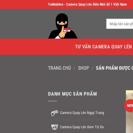
Skip
YaMobiles - Camera Quay Lén Siêu Nhỏ Số 1 Việt Nam
to
content
Tìm
kiếm:
TƯ VẤN CAMERA QUAY LÉN
TRANG CHỦ
/
SHOP
/
SẢN PHẨM ĐƯỢC G
DANH MỤC SẢN PHẨM
NE
Camera Quay Lén Ngụy Trang
Camera Quay Lén Xem Từ Xa