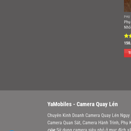
PHỤ
Phụ
Nhỏ
Đư
150
hạ
sao
T
YaMobiles -
Camera Quay Lén
Chuyên Kinh Doanh Camera Quay Lén Ngụy T
Camera Quan Sát, Camera Hành Trình, Phụ K
Sử dụng camera siêu nhỏ ở mục đích xấ
CẤM: