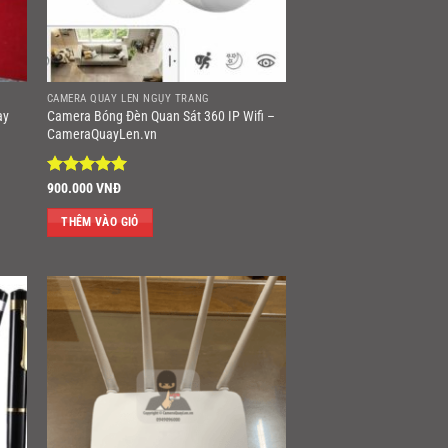
CAMERA QUAY LÉN NGỤY TRANG
ay
Camera Bóng Đèn Quan Sát 360 IP Wifi –
CameraQuayLen.vn
Được xếp
900.000
VNĐ
hạng
5
5
sao
THÊM VÀO GIỎ