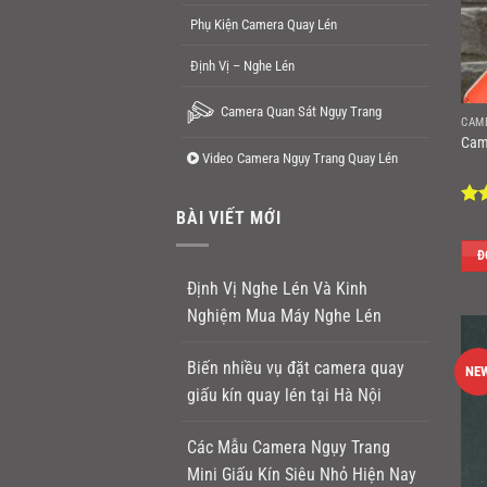
Phụ Kiện Camera Quay Lén
Định Vị – Nghe Lén
Camera Quan Sát Ngụy Trang
CAM
Cam
Video Camera Ngụy Trang Quay Lén
BÀI VIẾT MỚI
Đư
hạ
sao
Đ
Định Vị Nghe Lén Và Kinh
Nghiệm Mua Máy Nghe Lén
Biến nhiều vụ đặt camera quay
NE
giấu kín quay lén tại Hà Nội
Các Mẫu Camera Ngụy Trang
Mini Giấu Kín Siêu Nhỏ Hiện Nay