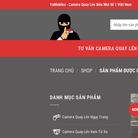
Skip
YaMobiles - Camera Quay Lén Siêu Nhỏ Số 1 Việt Nam
to
content
Tìm
kiếm:
TƯ VẤN CAMERA QUAY LÉN
TRANG CHỦ
/
SHOP
/
SẢN PHẨM ĐƯỢC GẮ
DANH MỤC SẢN PHẨM
NE
Camera Quay Lén Ngụy Trang
Camera Quay Lén Xem Từ Xa