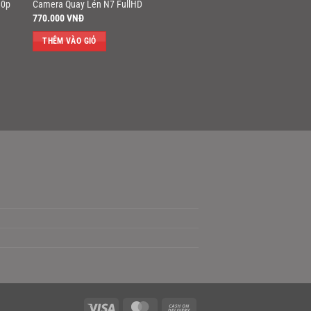
80p
Camera Quay Lén N7 FullHD
770.000
VNĐ
THÊM VÀO GIỎ
Visa
MasterCard
Cash