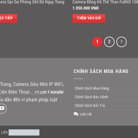
era Sạc Dự Phòng 360 Độ Ngụy Trang
Camera Đồng Hồ Thể Thao FullHD 10
1.950.000
VNĐ
ỌC TIẾP
THÊM VÀO GIỎ
1
2
CHÍNH SÁCH MUA HÀNG
rang, Camera Siêu Nhỏ IP WiFi,
Chính Sách Mua Hàng
iện Điện Thoại...
(*) LƯU Ý NGHIÊM
Chính Sách Bảo Hành
u dẫn đến vi phạm pháp luật
Chính Sách Đổi Trả
Liên Hệ
 Lén