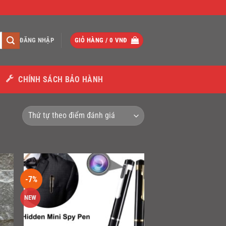
ĐĂNG NHẬP
GIỎ HÀNG /
0
VNĐ
CHÍNH SÁCH BẢO HÀNH
-7%
NEW