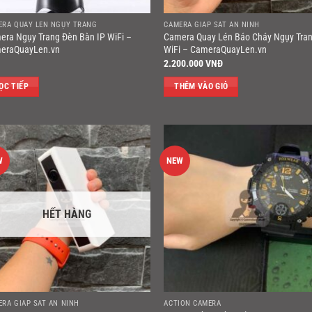
ERA QUAY LÉN NGỤY TRANG
CAMERA GIÁP SÁT AN NINH
era Ngụy Trang Đèn Bàn IP WiFi –
Camera Quay Lén Báo Cháy Ngụy Tran
eraQuayLen.vn
WiFi – CameraQuayLen.vn
2.200.000
VNĐ
ỌC TIẾP
THÊM VÀO GIỎ
W
NEW
HẾT HÀNG
ERA GIÁP SÁT AN NINH
ACTION CAMERA