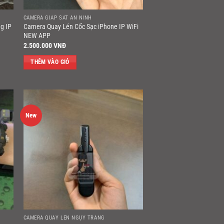
CAMERA GIÁP SÁT AN NINH
g IP
Camera Quay Lén Cốc Sạc iPhone IP WiFi
NEW APP
2.500.000
VNĐ
THÊM VÀO GIỎ
New
CAMERA QUAY LÉN NGỤY TRANG