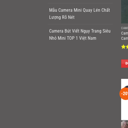
Mẫu Camera Mini Quay Lén Chất
Lượng Rõ Nét
CAM
Camera Bút Viết Ngụy Trang Siêu
Cam
Nhỏ Mini TOP 1 Việt Nam
Cam
Đư
hạ
5 s
Đ
-20