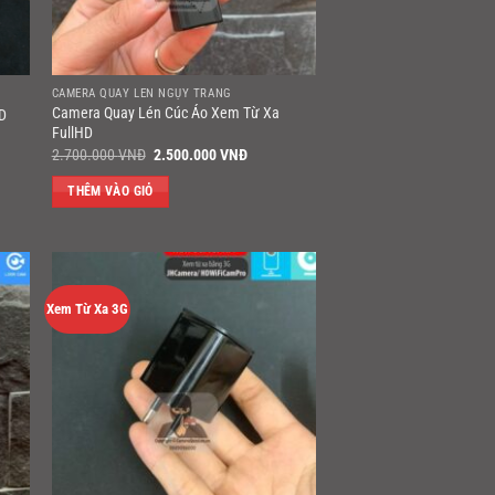
CAMERA QUAY LÉN NGỤY TRANG
Camera Quay Lén Cúc Áo Xem Từ Xa
HD
FullHD
Giá
Giá
2.700.000
VNĐ
2.500.000
VNĐ
gốc
hiện
là:
tại
THÊM VÀO GIỎ
2.700.000 VNĐ.
là:
2.500.000 VNĐ.
Xem Từ Xa 3G