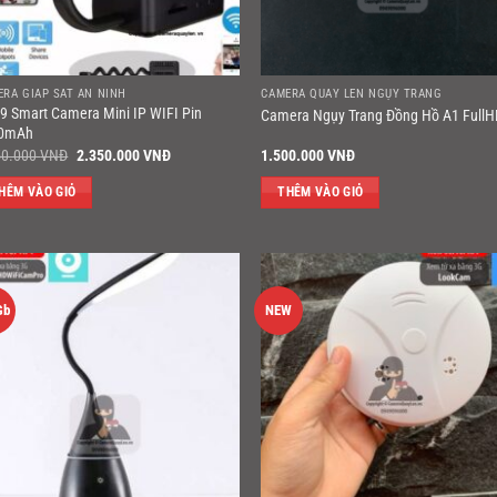
ERA GIÁP SÁT AN NINH
CAMERA QUAY LÉN NGỤY TRANG
9 Smart Camera Mini IP WIFI Pin
Camera Ngụy Trang Đồng Hồ A1 Full
0mAh
Giá
Giá
50.000
VNĐ
2.350.000
VNĐ
1.500.000
VNĐ
gốc
hiện
là:
tại
HÊM VÀO GIỎ
THÊM VÀO GIỎ
2.950.000 VNĐ.
là:
2.350.000 VNĐ.
Gb
NEW