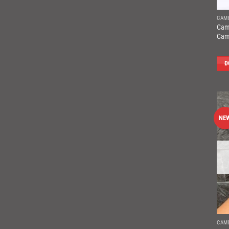
CAM
Cam
Cam
Đ
NE
CAM