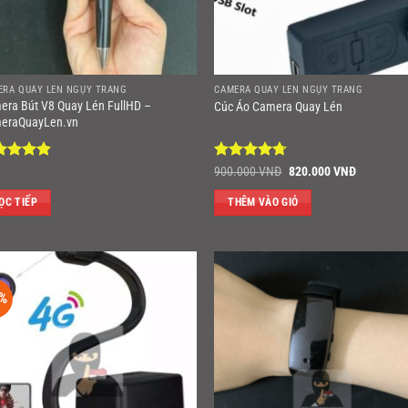
ERA QUAY LÉN NGỤY TRANG
CAMERA QUAY LÉN NGỤY TRANG
era Bút V8 Quay Lén FullHD –
Cúc Áo Camera Quay Lén
eraQuayLen.vn
ợc xếp
Được xếp
Giá
Giá
900.000
VNĐ
820.000
VNĐ
gốc
hiện
ng
4.86
hạng
4.67
là:
tại
ao
5 sao
ỌC TIẾP
THÊM VÀO GIỎ
900.000 VNĐ.
là:
820.000 
%