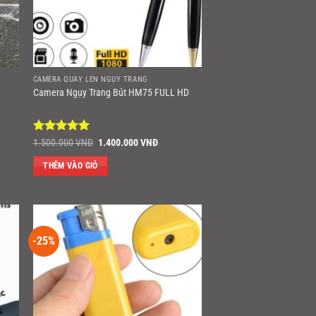
CAMERA QUAY LÉN NGỤY TRANG
Camera Ngụy Trang Bút HM75 FULL HD
Được xếp
Giá
Giá
1.500.000
VNĐ
1.400.000
VNĐ
gốc
hiện
hạng
5
5
là:
tại
sao
THÊM VÀO GIỎ
1.500.000 VNĐ.
là:
.000 VNĐ.
1.400.000 VNĐ.
-25%