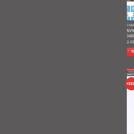
CAM
NV9
340
2.9
T
+32