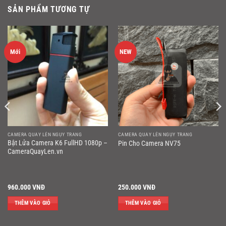
SẢN PHẨM TƯƠNG TỰ
Mới
NEW
CAMERA QUAY LÉN NGỤY TRANG
CAMERA QUAY LÉN NGỤY TRANG
Bật Lửa Camera K6 FullHD 1080p –
Pin Cho Camera NV75
CameraQuayLen.vn
960.000
VNĐ
250.000
VNĐ
THÊM VÀO GIỎ
THÊM VÀO GIỎ