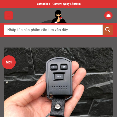
Skip
YaMobiles - Camera Quay LénNam
to
content
Tìm
kiếm:
Mới