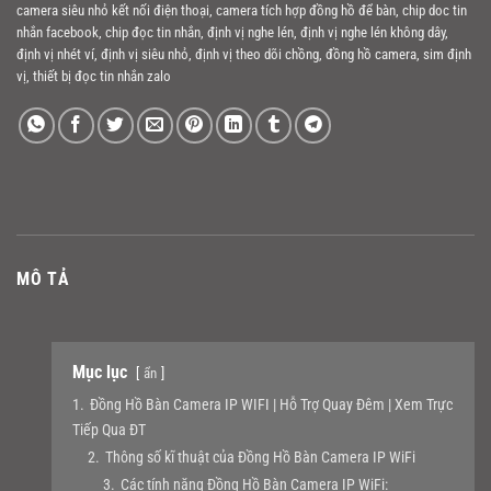
camera siêu nhỏ kết nối điện thoại
,
camera tích hợp đồng hồ để bàn
,
chip doc tin
nhắn facebook
,
chip đọc tin nhắn
,
định vị nghe lén
,
định vị nghe lén không dây
,
định vị nhét ví
,
định vị siêu nhỏ
,
định vị theo dõi chồng
,
đồng hồ camera
,
sim định
vị
,
thiết bị đọc tin nhắn zalo
MÔ TẢ
Mục lục
ẩn
1.
Đồng Hồ Bàn Camera IP WIFI | Hỗ Trợ Quay Đêm | Xem Trực
Tiếp Qua ĐT
2.
Thông số kĩ thuật của Đồng Hồ Bàn Camera IP WiFi
3.
Các tính năng Đồng Hồ Bàn Camera IP WiFi: