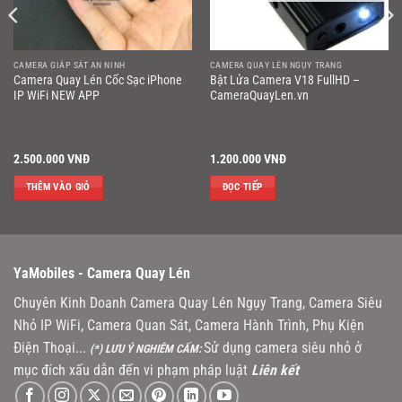
CAMERA GIÁP SÁT AN NINH
CAMERA QUAY LÉN NGỤY TRANG
Camera Quay Lén Cốc Sạc iPhone
Bật Lửa Camera V18 FullHD –
IP WiFi NEW APP
CameraQuayLen.vn
2.500.000
VNĐ
1.200.000
VNĐ
THÊM VÀO GIỎ
ĐỌC TIẾP
YaMobiles -
Camera Quay Lén
Chuyên Kinh Doanh Camera Quay Lén Ngụy Trang, Camera Siêu
Nhỏ IP WiFi, Camera Quan Sát, Camera Hành Trình, Phụ Kiện
Điện Thoại...
Sử dụng camera siêu nhỏ ở
(*) LƯU Ý NGHIÊM CẤM:
mục đích xấu dẫn đến vi phạm pháp luật
Liên kết