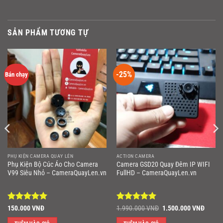
SẢN PHẨM TƯƠNG TỰ
-25%
Bán chạy
PHỤ KIỆN CAMERA QUAY LÉN
ACTION CAMERA
Phụ Kiện Bộ Cúc Áo Cho Camera
Camera GSD20 Quay Đêm IP WIFI
V99 Siêu Nhỏ – CameraQuayLen.vn
FullHD – CameraQuayLen.vn
Được xếp
Được xếp
Giá
Giá
150.000
VNĐ
1.990.000
VNĐ
1.500.000
VNĐ
gốc
hiện
hạng
5
5
hạng
5
5
là:
tại