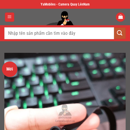
Skip
YaMobiles - Camera Quay LénNam
to
content
Tìm
kiếm:
Mới