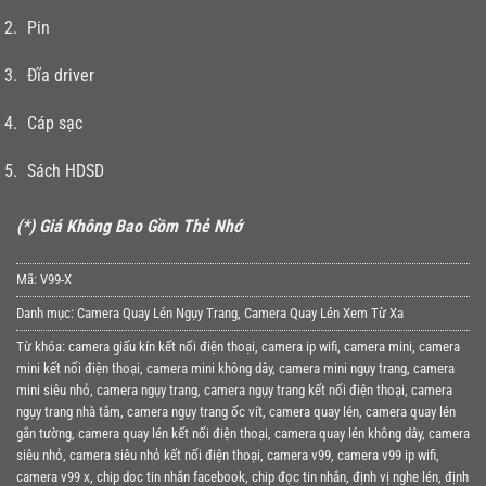
Pin
Đĩa driver
Cáp sạc
Sách HDSD
(*) Giá Không Bao Gồm Thẻ Nhớ
Mã:
V99-X
Danh mục:
Camera Quay Lén Ngụy Trang
,
Camera Quay Lén Xem Từ Xa
Từ khóa:
camera giấu kín kết nối điện thoại
,
camera ip wifi
,
camera mini
,
camera
mini kết nối điện thoại
,
camera mini không dây
,
camera mini ngụy trang
,
camera
mini siêu nhỏ
,
camera ngụy trang
,
camera ngụy trang kết nối điện thoại
,
camera
ngụy trang nhà tắm
,
camera ngụy trang ốc vít
,
camera quay lén
,
camera quay lén
gắn tường
,
camera quay lén kết nối điện thoại
,
camera quay lén không dây
,
camera
siêu nhỏ
,
camera siêu nhỏ kết nối điện thoại
,
camera v99
,
camera v99 ip wifi
,
camera v99 x
,
chip doc tin nhắn facebook
,
chip đọc tin nhắn
,
định vị nghe lén
,
định