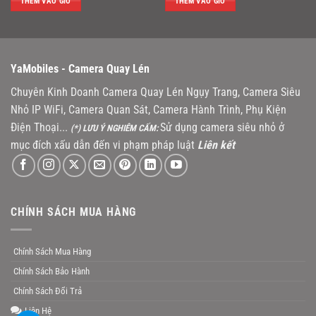
sao
sao
THÊM VÀO GIỎ
THÊM VÀO GIỎ
1.990.000 VNĐ.
là:
0.000 VNĐ.
1.500
YaMobiles -
Camera Quay Lén
Chuyên Kinh Doanh Camera Quay Lén Ngụy Trang, Camera Siêu
Nhỏ IP WiFi, Camera Quan Sát, Camera Hành Trình, Phụ Kiện
Điện Thoại...
Sử dụng camera siêu nhỏ ở
(*) LƯU Ý NGHIÊM CẤM:
mục đích xấu dẫn đến vi phạm pháp luật
Liên kết
CHÍNH SÁCH MUA HÀNG
Chính Sách Mua Hàng
Chính Sách Bảo Hành
Chính Sách Đổi Trả
Liên Hệ