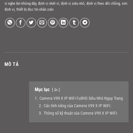
vị nghe lén không dây
,
định vị nhét ví
,
định vị siêu nhỏ
,
định vị theo dõi chồng
,
sim
định vị
,
thiết bị đọc tin nhắn zalo
MÔ TẢ
Mục lục
ẩn
1.
Camera V99 X IP WiFi FullHD Siêu Nhỏ Ngụy Trang
2.
Các tính năng của Camera V99 X IP WiFi:
3.
Thông số kỹ thuật của Camera V99 X IP WiFi: