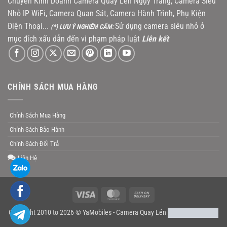
Chuyên Kinh Doanh Camera Quay Lén Ngụy Trang, Camera Siêu
Nhỏ IP WiFi, Camera Quan Sát, Camera Hành Trình, Phụ Kiện
Điện Thoại...
Sử dụng camera siêu nhỏ ở
(*) LƯU Ý NGHIÊM CẤM:
mục đích xấu dẫn đến vi phạm pháp luật
Liên kết
CHÍNH SÁCH MUA HÀNG
Chính Sách Mua Hàng
Chính Sách Bảo Hành
Chính Sách Đổi Trả
Liên Hệ
Visa
MasterCard
Cash
On
Copyright 2010 to 2026 © YaMobiles -
Camera Quay Lén
Delivery