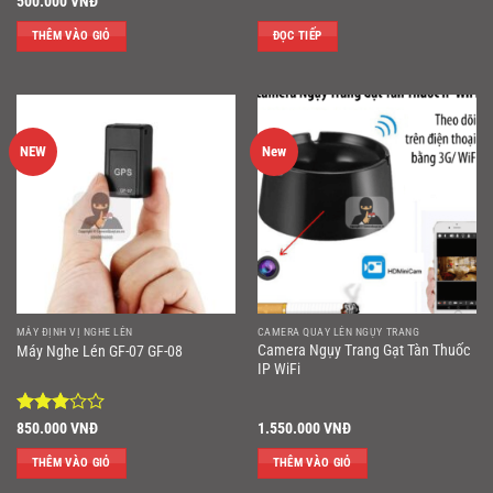
Được xếp
Được
500.000
VNĐ
hạng
4.5
xếp
5 sao
hạng
3
THÊM VÀO GIỎ
ĐỌC TIẾP
5 sao
NEW
New
MÁY ĐỊNH VỊ NGHE LÉN
CAMERA QUAY LÉN NGỤY TRANG
Camera Ngụy Trang Gạt Tàn Thuốc
Máy Nghe Lén GF-07 GF-08
IP WiFi
Được
850.000
VNĐ
1.550.000
VNĐ
xếp
hạng
3
THÊM VÀO GIỎ
THÊM VÀO GIỎ
5 sao