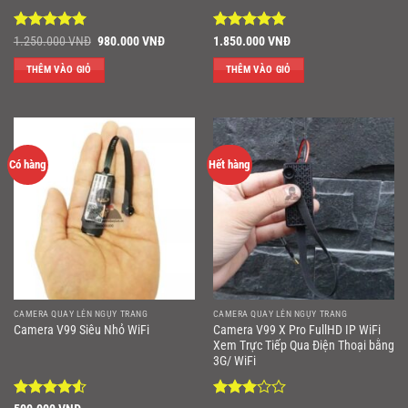
Được xếp
Giá
Giá
Được xếp
1.250.000
VNĐ
980.000
VNĐ
1.850.000
VNĐ
gốc
hiện
hạng
5
5
hạng
5
5
là:
tại
sao
sao
THÊM VÀO GIỎ
THÊM VÀO GIỎ
1.250.000 VNĐ.
là:
980.000 VNĐ.
Có hàng
Hết hàng
CAMERA QUAY LÉN NGỤY TRANG
CAMERA QUAY LÉN NGỤY TRANG
Camera V99 X Pro FullHD IP WiFi
Camera V99 Siêu Nhỏ WiFi
Xem Trực Tiếp Qua Điện Thoại bằng
3G/ WiFi