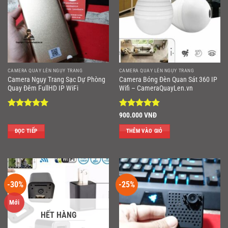
CAMERA QUAY LÉN NGỤY TRANG
CAMERA QUAY LÉN NGỤY TRANG
Camera Ngụy Trang Sạc Dự Phòng
Camera Bóng Đèn Quan Sát 360 IP
Quay Đêm FullHD IP WiFi
Wifi – CameraQuayLen.vn
Được xếp
Được xếp
900.000
VNĐ
hạng
5
5
hạng
5
5
sao
sao
ĐỌC TIẾP
THÊM VÀO GIỎ
-30%
-25%
Mới
HẾT HÀNG