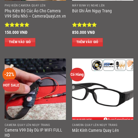
PHỤ KIỆN CAMERA QUAY LÉN
MÁY ĐỊNH VỊ NGHE LÉN
Phụ Kiện Bộ Cúc Áo Cho Camera
Bút Ghi Âm Ngụy Trang
V99 Siêu Nhỏ – CameraQuayLen.vn
Được xếp
Được xếp
150.000
VNĐ
850.000
VNĐ
hạng
5
5
hạng
5
5
sao
sao
THÊM VÀO GIỎ
THÊM VÀO GIỎ
-22%
Có Hàng
HOT SALE
CAMERA QUAY LÉN NGỤY TRANG
CAMERA QUAY LÉN NGỤY TRANG
Camera V99 Dây Dù IP WIFI FULL
Mắt Kính Camera Quay Lén
HD