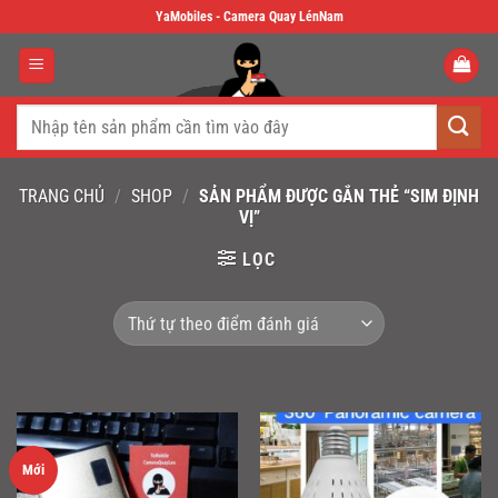
Skip
YaMobiles - Camera Quay LénNam
to
content
Tìm
kiếm:
TRANG CHỦ
/
SHOP
/
SẢN PHẨM ĐƯỢC GẮN THẺ “SIM ĐỊNH
VỊ”
LỌC
Mới