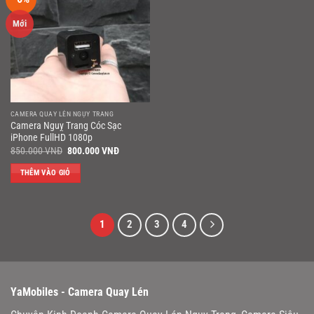
Mới
CAMERA QUAY LÉN NGỤY TRANG
Camera Nguỵ Trang Cóc Sạc
iPhone FullHD 1080p
Giá
Giá
850.000
VNĐ
800.000
VNĐ
gốc
hiện
là:
tại
THÊM VÀO GIỎ
850.000 VNĐ.
là:
800.000 VNĐ.
1
2
3
4
YaMobiles -
Camera Quay Lén