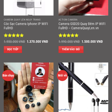
CAMERA QUAY LÉN NGỤY TRANG
ACTION CAMERA
Cóc Sạc Camera Iphone IP WIFI
Camera GSD20 Quay Đêm IP WIFI
FullHD
FullHD – CameraQuayLen.vn
Được xếp
Giá
Giá
Được xếp
Giá
Giá
1.950.000
VNĐ
1.370.000
VNĐ
1.990.000
VNĐ
1.500.000
VNĐ
gốc
hiện
gốc
hiện
hạng
5
5
hạng
5
5
là:
tại
là:
tại
sao
sao
ĐỌC TIẾP
THÊM VÀO GIỎ
1.950.000 VNĐ.
là:
1.990.000 VNĐ.
là:
1.370.000 VNĐ.
1.500
Bán chạy
Mới về