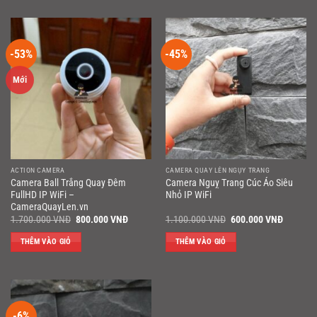
-53%
-45%
Mới
ACTION CAMERA
CAMERA QUAY LÉN NGỤY TRANG
Camera Ball Trắng Quay Đêm
Camera Nguỵ Trang Cúc Áo Siêu
FullHD IP WiFi –
Nhỏ IP WiFi
CameraQuayLen.vn
Giá
Giá
Giá
Giá
1.700.000
VNĐ
800.000
VNĐ
1.100.000
VNĐ
600.000
VNĐ
gốc
hiện
gốc
hiện
là:
tại
là:
tại
THÊM VÀO GIỎ
THÊM VÀO GIỎ
1.700.000 VNĐ.
là:
1.100.000 VNĐ.
là:
800.000 VNĐ.
600.000
-6%