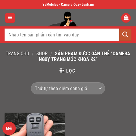
Skip
YaMobiles - Camera Quay LénNam
to
content
Tìm
kiếm:
TRANG CHỦ
/
SHOP
/
SẢN PHẨM ĐƯỢC GẮN THẺ “CAMERA
NGUỴ TRANG MÓC KHOÁ K2”
LỌC
Mới