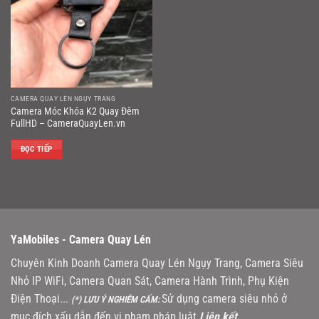
CAMERA QUAY LÉN NGỤY TRANG
Camera Móc Khóa K2 Quay Đêm
FullHD – CameraQuayLen.vn
ĐỌC TIẾP
YaMobiles -
Camera Quay Lén
Chuyên Kinh Doanh Camera Quay Lén Ngụy Trang, Camera Siêu
Nhỏ IP WiFi, Camera Quan Sát, Camera Hành Trình, Phụ Kiện
Điện Thoại...
Sử dụng camera siêu nhỏ ở
(*) LƯU Ý NGHIÊM CẤM:
mục đích xấu dẫn đến vi phạm pháp luật
Liên kết