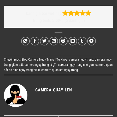
Đánh giá bài viết này:
Trung bình:
5.00
/5 (
5
đánh giá)
Chuyên mục:
Blog Camera Ngụy Trang
| Từ khóa:
camera ngụy trang
,
camera ngụy
trang giám sát
,
camera ngụy trang là gì?
,
camera ngụy trang nhỏ gọn
,
camera quan
sát an ninh ngụy trang 2020
,
camera quan sát ngụy trang
.
CAMERA QUAY LEN