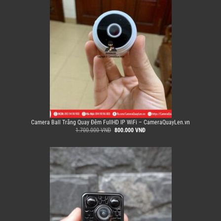
Camera Ball Trắng Quay Đêm FullHD IP WiFi – CameraQuayLen.vn
Giá
Giá
1.700.000
VNĐ
800.000
VNĐ
gốc
hiện
là:
tại
1.700.000 VNĐ.
là:
800.000 VNĐ.