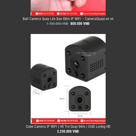
Ball Camera Quay Lén Ban Đêm IP WiFi – CameraQuayLen.vn
Giá
Giá
1.700.000
VNĐ
800.000
VNĐ
gốc
hiện
là:
tại
1.700.000 VNĐ.
là:
800.000 VNĐ.
Cube Camera IP WIFI | Hỗ Trợ Quay Đêm | Chất Lượng HD
2.250.000
VNĐ