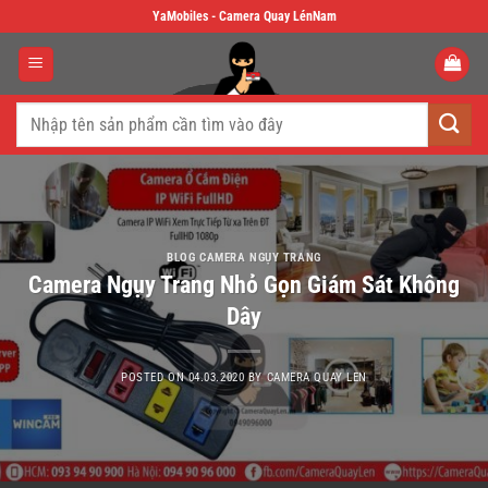
Skip
YaMobiles - Camera Quay LénNam
to
content
Tìm
kiếm:
BLOG CAMERA NGỤY TRANG
Camera Ngụy Trang Nhỏ Gọn Giám Sát Không
Dây
POSTED ON
04.03.2020
BY
CAMERA QUAY LEN