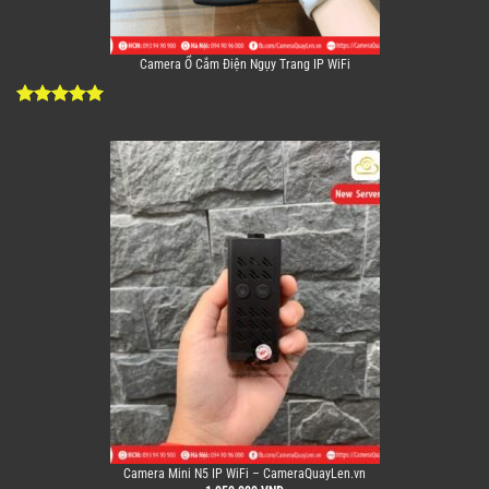
Camera Ổ Cắm Điện Ngụy Trang IP WiFi
5.00
10
trên 5
dựa trên
đánh giá
Camera Mini N5 IP WiFi – CameraQuayLen.vn