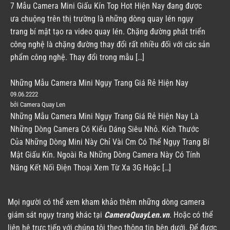
7 Mẫu Camera Mini Giấu Kín Top Hot Hiện Nay đang được
ưa chuộng trên thị trường là những dòng quay lén ngụy
trang bí mật tạo ra video quay lén. Chặng đường phát triển
công nghệ là chặng đường thay đổi rất nhiều đối với các sản
phẩm công nghệ. Thay đổi trong mẫu […]
Những Mẫu Camera Mini Ngụy Trang Giá Rẻ Hiện Nay
09.06.2222
bởi Camera Quay Len
Những Mẫu Camera Mini Ngụy Trang Giá Rẻ Hiện Nay Là
Những Dòng Camera Có Kiểu Dáng Siêu Nhỏ. Kích Thước
Của Những Dòng Mini Này Chỉ Vài Cm Có Thể Ngụy Trang Bí
Mật Giấu Kín. Ngoài Ra Những Dòng Camera Này Có Tính
Năng Kết Nối Điện Thoại Xem Từ Xa 3G Hoặc […]
Mọi người có thể xem kham khảo thêm những dòng camera
giám sát ngụy trang khác tại
CameraQuayLen.vn
. Hoặc có thể
liên hệ trực tiếp với chúng tôi theo thông tin bên dưới. Để được