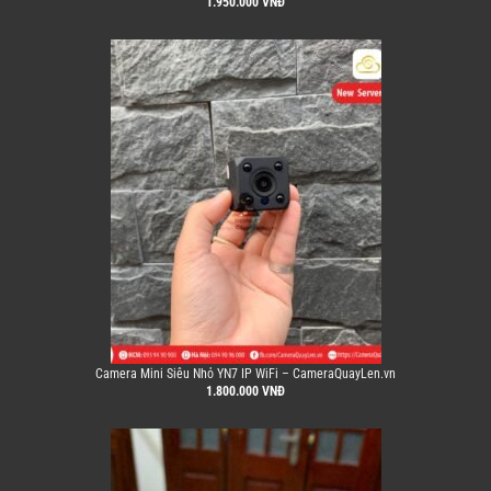
1.950.000
VNĐ
Camera Mini Siêu Nhỏ YN7 IP WiFi – CameraQuayLen.vn
1.800.000
VNĐ