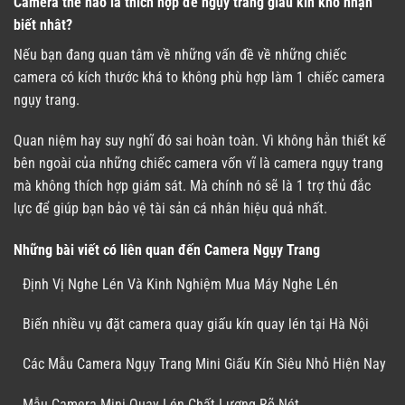
Camera thế nào là thích hợp để ngụy trang giấu kín khó nhận
biết nhât?
Nếu bạn đang quan tâm về những vấn đề về những chiếc
camera có kích thước khá to không phù hợp làm 1 chiếc camera
ngụy trang.
Quan niệm hay suy nghĩ đó sai hoàn toàn. Vì không hằn thiết kế
bên ngoài của những chiếc camera vốn vĩ là camera ngụy trang
mà không thích hợp giám sát. Mà chính nó sẽ là 1 trợ thủ đắc
lực để giúp bạn bảo vệ tài sản cá nhân hiệu quả nhất.
Những bài viết có liên quan đến Camera Ngụy Trang
Định Vị Nghe Lén Và Kinh Nghiệm Mua Máy Nghe Lén
Biến nhiều vụ đặt camera quay giấu kín quay lén tại Hà Nội
Các Mẫu Camera Ngụy Trang Mini Giấu Kín Siêu Nhỏ Hiện Nay
Mẫu Camera Mini Quay Lén Chất Lượng Rõ Nét