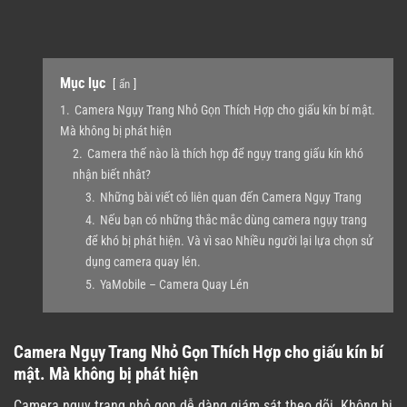
Mục lục
ẩn
1.
Camera Ngụy Trang Nhỏ Gọn Thích Hợp cho giấu kín bí mật.
Mà không bị phát hiện
2.
Camera thế nào là thích hợp để ngụy trang giấu kín khó
nhận biết nhât?
3.
Những bài viết có liên quan đến Camera Ngụy Trang
4.
Nếu bạn có những thắc mắc dùng camera ngụy trang
để khó bị phát hiện. Và vì sao Nhiều người lại lựa chọn sử
dụng camera quay lén.
5.
YaMobile – Camera Quay Lén
Camera Ngụy Trang Nhỏ Gọn Thích Hợp cho giấu kín bí
mật. Mà không bị phát hiện
Camera ngụy trang nhỏ gọn dễ dàng giám sát theo dõi. Không bị