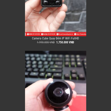
Camera Cube Quay Đêm IP WiFi FullHD
Giá
Giá
1.990.000
VNĐ
1.750.000
VNĐ
gốc
hiện
là:
tại
1.990.000 VNĐ.
là:
1.750.000 VNĐ.