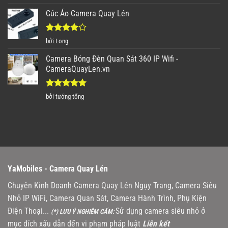
xếp hạng
4
5 sao
Cúc Áo Camera Quay Lén
Được
bởi Long
xếp hạng
4
5 sao
Camera Bóng Đèn Quan Sát 360 IP Wifi -
CameraQuayLen.vn
Được xếp
bởi tướng tổng
hạng
5
5
sao
YaMobiles -
Camera Quay Lén
Chuyên Kinh Doanh Camera Quay Lén Ngụy Trang, Camera Siêu
Nhỏ IP WiFi, Camera Quan Sát, Camera Hành Trình, Phụ Kiện
Điện Thoại...
Sử dụng camera siêu nhỏ ở
(*) LƯU Ý NGHIÊM CẤM:
mục đích xấu dẫn đến vi phạm pháp luật
Liên kết