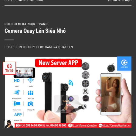
BLOG CAMERA NGỤY TRANG
Camera Quay Lén Siêu Nhỏ
POSTED ON
03.10.2121
BY
CAMERA QUAY LEN
03
Th10