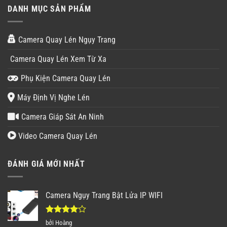
DANH MỤC SẢN PHẨM
Camera Quay Lén Ngụy Trang
Camera Quay Lén Xem Từ Xa
Phụ Kiện Camera Quay Lén
Máy Định Vị Nghe Lén
Camera Giáp Sát An Ninh
Video Camera Quay Lén
ĐÁNH GIÁ MỚI NHẤT
Camera Ngụy Trang Bật Lửa IP WIFI
Được
bởi Hoàng