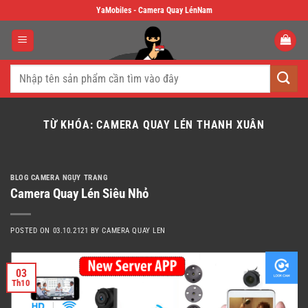
Skip
YaMobiles - Camera Quay LénNam
to
content
Tìm
kiếm:
TỪ KHÓA:
CAMERA QUAY LÉN THANH XUÂN
BLOG CAMERA NGỤY TRANG
Camera Quay Lén Siêu Nhỏ
POSTED ON
03.10.2121
BY
CAMERA QUAY LEN
03
Th10