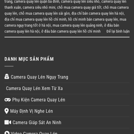
trang
,
camera quay lén quận ba đình
,
camera quay lén siêu nhỏ
,
camera quay lén
thanh xuân
,
camera siêu nhỏ mini
,
chỗ mua camera quay giá tốt
,
chõ mua camera
quay lén
,
chỗ mua camera quay lén sài gòn
,
địa chỉ bán camera quay lén hà nội
,
địa chỉ mua camera quay lén hồ chí minh
,
hồ chí minh bán camera quay lén
,
mua
camera ngụy trang tốt ở hà nội
,
mua camera quay lén quảng ninh
,
ở đâu bán
camera quay lén hà nội
,
ở đâu bán camera quay lén hồ chí minh
Để lại bình luận
DANH MỤC SẢN PHẨM
Camera Quay Lén Ngụy Trang
Camera Quay Lén Xem Từ Xa
Phụ Kiện Camera Quay Lén
Máy Định Vị Nghe Lén
Camera Giáp Sát An Ninh
Video Camera Quay Lén