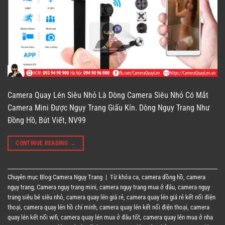
Camera Quay Lén Siêu Nhỏ Là Dòng Camera Siêu Nhỏ Có Mắt
Camera Mini Được Ngụy Trang Giấu Kín. Dòng Ngụy Trang Như
Đồng Hồ, Bút Viết, NV99
CONTINUE READING
→
Chuyên mục
Blog Camera Ngụy Trang
|
Từ khóa
ca
,
camera đồng hồ
,
camera
ngụy trang
,
Camera ngụy trang mini
,
camera ngụy trang mua ở đâu
,
camera ngụy
trang siêu bé siêu nhỏ
,
camera quay lén giá rẻ
,
camera quay lén giá rẻ kết nối điện
thoại
,
camera quay lén hồ chí minh
,
camera quay lén kết nối điện thoại
,
camera
quay lén kết nối wifi
,
camera quay lén mua ở đâu tốt
,
camera quay lén mua ở nha