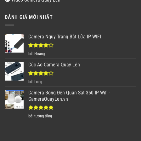
ĐÁNH GIÁ MỚI NHẤT
Camera Ngụy Trang Bật Lửa IP WIFI
Được
bởi Hoàng
xếp hạng
4
5 sao
Cúc Áo Camera Quay Lén
Được
bởi Long
xếp hạng
4
5 sao
Camera Bóng Đèn Quan Sát 360 IP Wifi -
CameraQuayLen.vn
Được xếp
bởi tướng tổng
hạng
5
5
sao