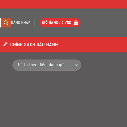
ĐĂNG NHẬP
GIỎ HÀNG /
0
VNĐ
CHÍNH SÁCH BẢO HÀNH