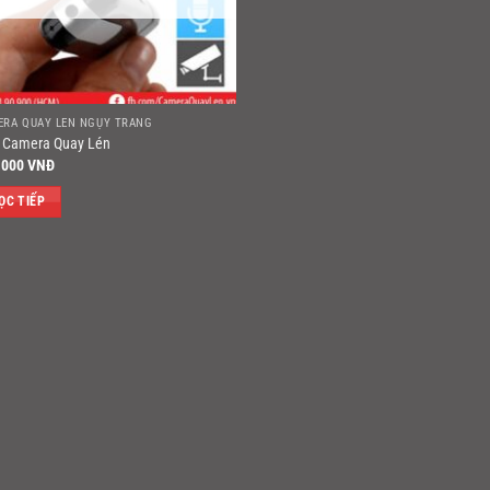
ERA QUAY LÉN NGỤY TRANG
 Camera Quay Lén
.000
VNĐ
ỌC TIẾP