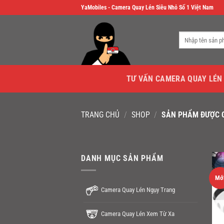
Skip
YaMobiles - Camera Quay Lén Siêu Nhỏ Số 1 Việt Nam
to
content
Tìm
kiếm:
TƯ VẤN CAMERA QUAY LÉN
TRANG CHỦ
/
SHOP
/
SẢN PHẨM ĐƯỢC G
DANH MỤC SẢN PHẨM
Mớ
Camera Quay Lén Ngụy Trang
Camera Quay Lén Xem Từ Xa