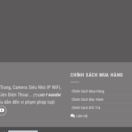
CHÍNH SÁCH MUA HÀNG
rang, Camera Siêu Nhỏ IP WiFi,
Chính Sách Mua Hàng
iện Điện Thoại...
(*) LƯU Ý NGHIÊM
Chính Sách Bảo Hành
u dẫn đến vi phạm pháp luật
Chính Sách Đổi Trả
Liên Hệ