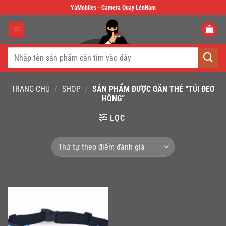
Skip
YaMobiles - Camera Quay LénNam
to
content
Tìm
kiếm:
TRANG CHỦ
/
SHOP
/
SẢN PHẨM ĐƯỢC GẮN THẺ “TÚI ĐEO
HÔNG”
LỌC