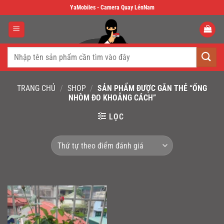
Skip
YaMobiles - Camera Quay LénNam
to
content
Tìm
kiếm:
TRANG CHỦ
/
SHOP
/
SẢN PHẨM ĐƯỢC GẮN THẺ “ỐNG
NHÒM ĐO KHOẢNG CÁCH”
LỌC