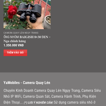
CAMERA QUAY LÉN NGỤY TRANG
ỐNG NHÒM 𝐁𝐀𝐈𝐆𝐈𝐒𝐇 𝟖×𝟑𝟎 Đ𝐄𝐍 –
𝐍𝐠𝐚 𝐜𝐡𝐢́𝐧𝐡 𝐡𝐚̃𝐧𝐠
1.350.000
VNĐ
THÊM VÀO GIỎ
YaMobiles -
Camera Quay Lén
Chuyên Kinh Doanh Camera Quay Lén Ngụy Trang, Camera Siêu
Nhỏ IP WiFi, Camera Quan Sát, Camera Hành Trình, Phụ Kiện
Điện Thoại...
Sử dụng camera siêu nhỏ ở
(*) LƯU Ý NGHIÊM CẤM: