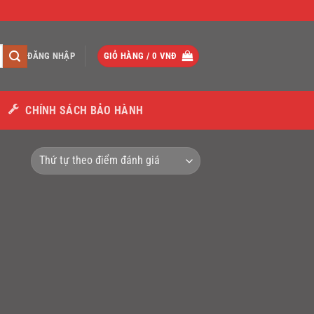
ĐĂNG NHẬP
GIỎ HÀNG /
0
VNĐ
CHÍNH SÁCH BẢO HÀNH