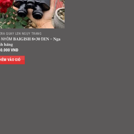
ERA QUAY LÉN NGỤY TRANG
NHÒM 𝐁𝐀𝐈𝐆𝐈𝐒𝐇 𝟖×𝟑𝟎 Đ𝐄𝐍 – 𝐍𝐠𝐚
𝐧𝐡 𝐡𝐚̃𝐧𝐠
50.000
VNĐ
HÊM VÀO GIỎ