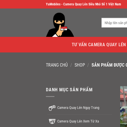
Skip
YaMobiles - Camera Quay Lén Siêu Nhỏ Số 1 Việt Nam
to
content
Tìm
kiếm:
TƯ VẤN CAMERA QUAY LÉN
TRANG CHỦ
/
SHOP
/
SẢN PHẨM ĐƯỢC G
DANH MỤC SẢN PHẨM
Camera Quay Lén Ngụy Trang
Camera Quay Lén Xem Từ Xa