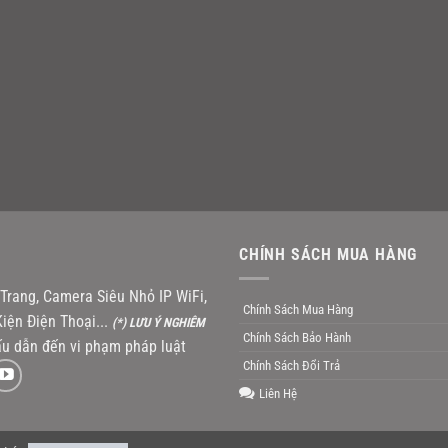
CHÍNH SÁCH MUA HÀNG
rang, Camera Siêu Nhỏ IP WiFi,
Chính Sách Mua Hàng
iện Điện Thoại...
(*) LƯU Ý NGHIÊM
Chính Sách Bảo Hành
u dẫn đến vi phạm pháp luật
Chính Sách Đổi Trả
Liên Hệ