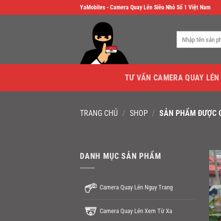
Skip
YaMobiles - Camera Quay Lén Siêu Nhỏ Số 1 Việt Nam
to
content
Tìm
kiếm:
TƯ VẤN CAMERA QUAY LÉN
TRANG CHỦ
/
SHOP
/
SẢN PHẨM ĐƯỢC G
DANH MỤC SẢN PHẨM
Camera Quay Lén Ngụy Trang
Camera Quay Lén Xem Từ Xa