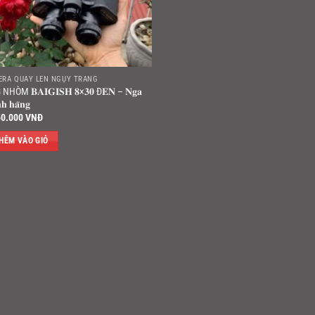
ERA QUAY LÉN NGỤY TRANG
NHÒM 𝐁𝐀𝐈𝐆𝐈𝐒𝐇 𝟖×𝟑𝟎 Đ𝐄𝐍 – 𝐍𝐠𝐚
𝐧𝐡 𝐡𝐚̃𝐧𝐠
50.000
VNĐ
HÊM VÀO GIỎ