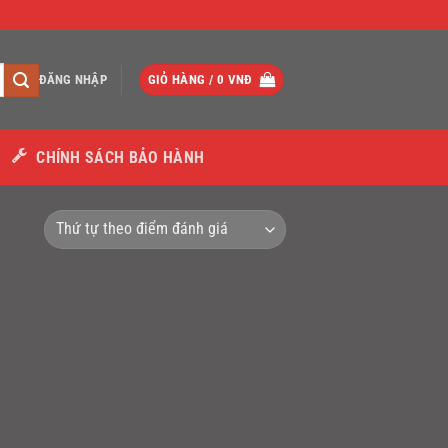
ĐĂNG NHẬP
GIỎ HÀNG /
0
VNĐ
CHÍNH SÁCH BẢO HÀNH