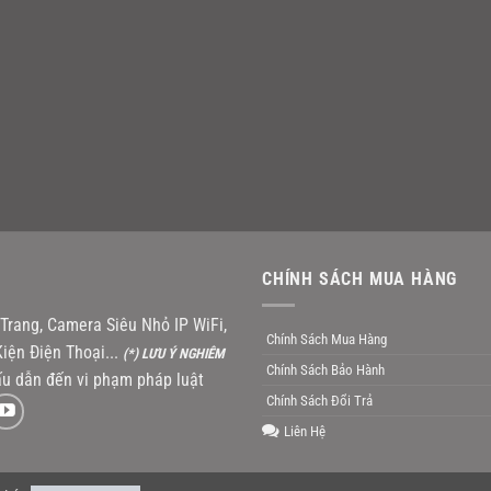
CHÍNH SÁCH MUA HÀNG
rang, Camera Siêu Nhỏ IP WiFi,
Chính Sách Mua Hàng
iện Điện Thoại...
(*) LƯU Ý NGHIÊM
Chính Sách Bảo Hành
u dẫn đến vi phạm pháp luật
Chính Sách Đổi Trả
Liên Hệ