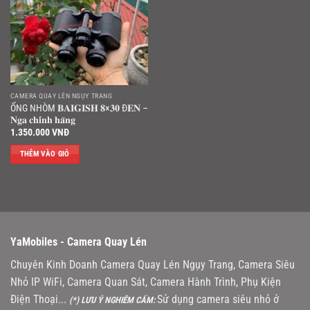
CAMERA QUAY LÉN NGỤY TRANG
ỐNG NHÒM 𝐁𝐀𝐈𝐆𝐈𝐒𝐇 𝟖×𝟑𝟎 Đ𝐄𝐍 –
𝐍𝐠𝐚 𝐜𝐡𝐢́𝐧𝐡 𝐡𝐚̃𝐧𝐠
1.350.000
VNĐ
THÊM VÀO GIỎ
YaMobiles -
Camera Quay Lén
Chuyên Kinh Doanh Camera Quay Lén Ngụy Trang, Camera Siêu
Nhỏ IP WiFi, Camera Quan Sát, Camera Hành Trình, Phụ Kiện
Điện Thoại...
Sử dụng camera siêu nhỏ ở
(*) LƯU Ý NGHIÊM CẤM: