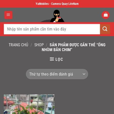
Skip
YaMobiles - Camera Quay LénNam
to
content
Tìm
kiếm:
TRANG CHỦ
/
SHOP
/
SẢN PHẨM ĐƯỢC GẮN THẺ “ỐNG
NHÒM BẮN CHIM”
LỌC