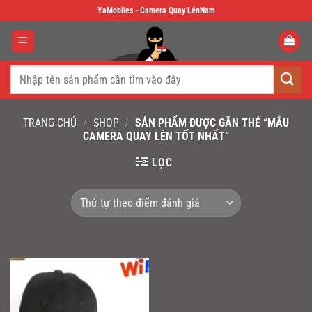
Skip
YaMobiles - Camera Quay LénNam
to
content
Tìm
kiếm:
TRANG CHỦ
/
SHOP
/
SẢN PHẨM ĐƯỢC GẮN THẺ “MẪU
CAMERA QUAY LÉN TỐT NHẤT”
LỌC