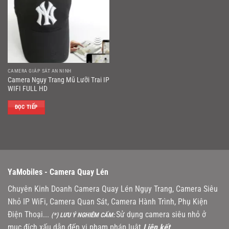
CAMERA GIÁP SÁT AN NINH
Camera Ngụy Trang Mũ Lưỡi Trai IP
WIFI FULL HD
ĐỌC TIẾP
YaMobiles -
Camera Quay Lén
Chuyên Kinh Doanh Camera Quay Lén Ngụy Trang, Camera Siêu
Nhỏ IP WiFi, Camera Quan Sát, Camera Hành Trình, Phụ Kiện
Điện Thoại...
Sử dụng camera siêu nhỏ ở
(*) LƯU Ý NGHIÊM CẤM:
mục đích xấu dẫn đến vi phạm pháp luật
Liên kết