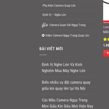
Phụ Kiện Camera Quay Lén
Định Vị – Nghe Lén
Camera Quan Sát Ngụy Trang
CAM
Mắt
Video Camera Ngụy Trang Quay Lén
Đư
1.8
BÀI VIẾT MỚI
hạ
sao
T
Định Vị Nghe Lén Và Kinh
Nghiệm Mua Máy Nghe Lén
Biến nhiều vụ đặt camera quay
giấu kín quay lén tại Hà Nội
Các Mẫu Camera Ngụy Trang
Mini Giấu Kín Siêu Nhỏ Hiện Nay