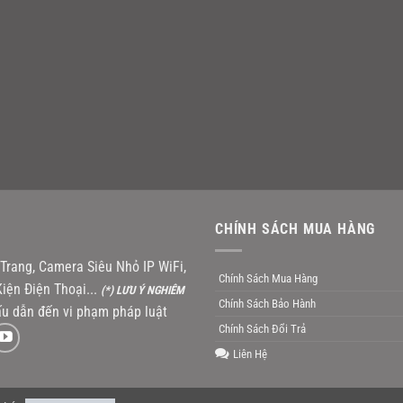
CHÍNH SÁCH MUA HÀNG
rang, Camera Siêu Nhỏ IP WiFi,
Chính Sách Mua Hàng
iện Điện Thoại...
(*) LƯU Ý NGHIÊM
Chính Sách Bảo Hành
u dẫn đến vi phạm pháp luật
Chính Sách Đổi Trả
Liên Hệ