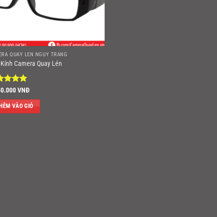
ERA QUAY LÉN NGỤY TRANG
 Kính Camera Quay Lén
ợc xếp
50.000
VNĐ
ng
5
5
HÊM VÀO GIỎ