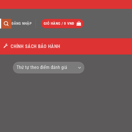
ĐĂNG NHẬP
GIỎ HÀNG /
0
VNĐ
CHÍNH SÁCH BẢO HÀNH