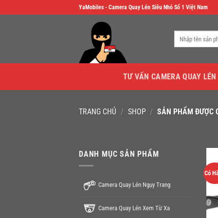
Skip
YaMobiles - Camera Quay Lén Siêu Nhỏ Số 1 Việt Nam
to
content
Tìm
kiếm:
TƯ VẤN CAMERA QUAY LÉN
TRANG CHỦ
/
SHOP
/
SẢN PHẨM ĐƯỢC G
DANH MỤC SẢN PHẨM
Có H
Camera Quay Lén Ngụy Trang
Camera Quay Lén Xem Từ Xa