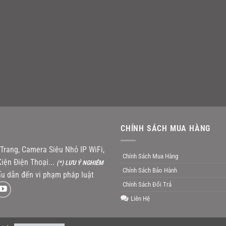
CHÍNH SÁCH MUA HÀNG
rang, Camera Siêu Nhỏ IP WiFi,
Chính Sách Mua Hàng
iện Điện Thoại...
(*) LƯU Ý NGHIÊM
Chính Sách Bảo Hành
u dẫn đến vi phạm pháp luật
Chính Sách Đổi Trả
Liên Hệ