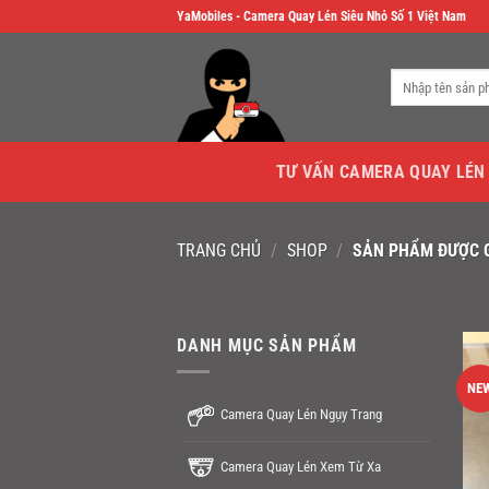
Skip
YaMobiles - Camera Quay Lén Siêu Nhỏ Số 1 Việt Nam
to
content
Tìm
kiếm:
TƯ VẤN CAMERA QUAY LÉN
TRANG CHỦ
/
SHOP
/
SẢN PHẨM ĐƯỢC 
DANH MỤC SẢN PHẨM
NE
Camera Quay Lén Ngụy Trang
Camera Quay Lén Xem Từ Xa