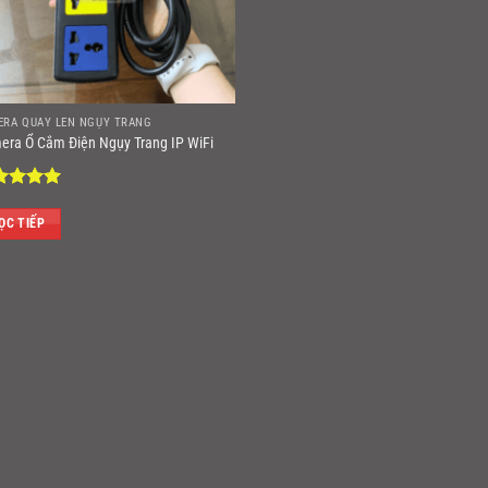
ERA QUAY LÉN NGỤY TRANG
era Ổ Cắm Điện Ngụy Trang IP WiFi
ợc xếp
ng
5
5
ỌC TIẾP