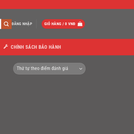
ĐĂNG NHẬP
GIỎ HÀNG /
0
VNĐ
CHÍNH SÁCH BẢO HÀNH