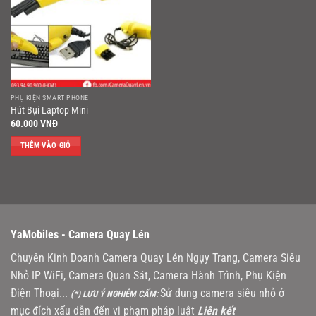
PHỤ KIỆN SMART PHONE
Hút Bụi Laptop Mini
60.000
VNĐ
THÊM VÀO GIỎ
YaMobiles -
Camera Quay Lén
Chuyên Kinh Doanh Camera Quay Lén Ngụy Trang, Camera Siêu
Nhỏ IP WiFi, Camera Quan Sát, Camera Hành Trình, Phụ Kiện
Điện Thoại...
Sử dụng camera siêu nhỏ ở
(*) LƯU Ý NGHIÊM CẤM:
mục đích xấu dẫn đến vi phạm pháp luật
Liên kết