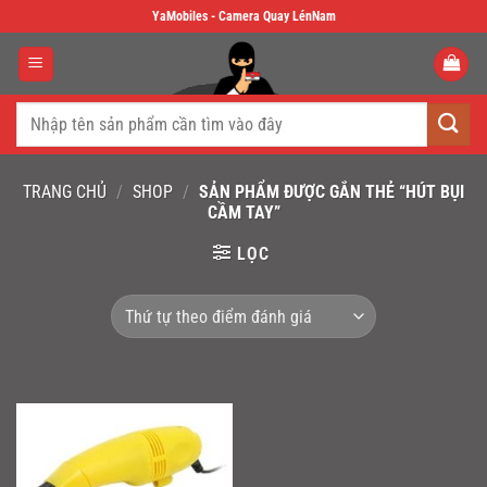
Skip
YaMobiles - Camera Quay LénNam
to
content
Tìm
kiếm:
TRANG CHỦ
/
SHOP
/
SẢN PHẨM ĐƯỢC GẮN THẺ “HÚT BỤI
CẦM TAY”
LỌC