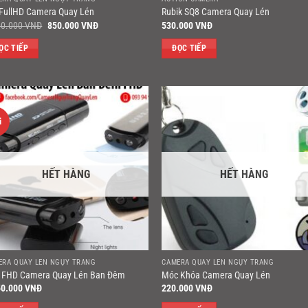
 FullHD Camera Quay Lén
Rubik SQ8 Camera Quay Lén
Giá
Giá
00.000
VNĐ
850.000
VNĐ
530.000
VNĐ
gốc
hiện
là:
tại
ỌC TIẾP
ĐỌC TIẾP
1.200.000 VNĐ.
là:
850.000 VNĐ.
i
HẾT HÀNG
HẾT HÀNG
ERA QUAY LÉN NGỤY TRANG
CAMERA QUAY LÉN NGỤY TRANG
 FHD Camera Quay Lén Ban Đêm
Móc Khóa Camera Quay Lén
50.000
VNĐ
220.000
VNĐ