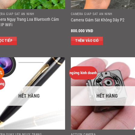
ERA GIÁP SÁT AN NINH
CAMERA GIÁP SÁT AN NINH
era Ngụy Trang Loa Bluetooth Cảm
Camera Giám Sát Không Dây P2
IP WiFi
800.000
VNĐ
ỌC TIẾP
THÊM VÀO GIỎ
%
ngừng kinh doanh
àng
HẾT HÀNG
HẾT HÀNG
ERA QUAY LÉN NGỤY TRANG
ACTION CAMERA