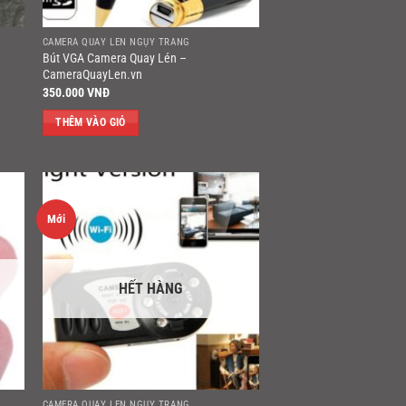
CAMERA QUAY LÉN NGỤY TRANG
Bút VGA Camera Quay Lén –
CameraQuayLen.vn
350.000
VNĐ
THÊM VÀO GIỎ
Mới
HẾT HÀNG
CAMERA QUAY LÉN NGỤY TRANG