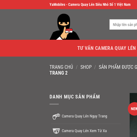
Skip
YaMobiles - Camera Quay Lén Siêu Nhỏ Số 1 Việt Nam
to
content
Tìm
kiếm:
TƯ VẤN CAMERA QUAY LÉN
TRANG CHỦ
/
SHOP
/
SẢN PHẨM ĐƯỢC G
TRANG 2
DANH MỤC SẢN PHẨM
NE
Camera Quay Lén Ngụy Trang
Camera Quay Lén Xem Từ Xa