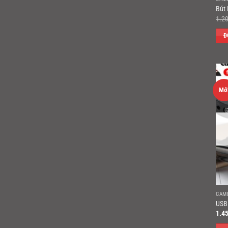
Bút
1.2
Đ
Mớ
CAM
USB
1.4