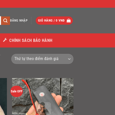
ĐĂNG NHẬP
GIỎ HÀNG /
0
VNĐ
CHÍNH SÁCH BẢO HÀNH
/
Sale OFF