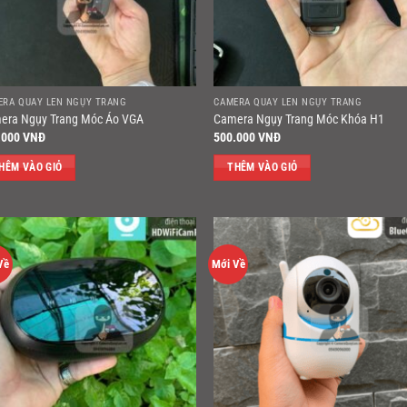
ERA QUAY LÉN NGỤY TRANG
CAMERA QUAY LÉN NGỤY TRANG
era Ngụy Trang Móc Áo VGA
Camera Ngụy Trang Móc Khóa H1
.000
VNĐ
500.000
VNĐ
HÊM VÀO GIỎ
THÊM VÀO GIỎ
Về
Mới Về