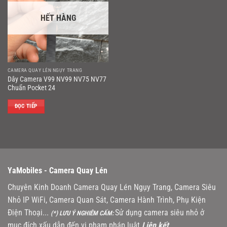
HẾT HÀNG
CAMERA QUAY LÉN NGỤY TRANG
Dây Camera V99 NV99 NV75 NV77
Chuẩn Pocket 24
ĐỌC TIẾP
YaMobiles -
Camera Quay Lén
Chuyên Kinh Doanh Camera Quay Lén Ngụy Trang, Camera Siêu
Nhỏ IP WiFi, Camera Quan Sát, Camera Hành Trình, Phụ Kiện
Điện Thoại...
Sử dụng camera siêu nhỏ ở
(*) LƯU Ý NGHIÊM CẤM:
mục đích xấu dẫn đến vi phạm pháp luật
Liên kết