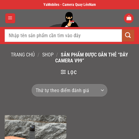
Skip
YaMobiles - Camera Quay LénNam
to
content
Tìm
kiếm:
TRANG CHỦ
/
SHOP
/
SẢN PHẨM ĐƯỢC GẮN THẺ “DÂY
CAMERA V99”
LỌC