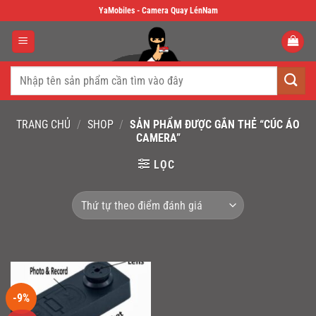
Skip
YaMobiles - Camera Quay LénNam
to
content
Tìm
kiếm:
TRANG CHỦ
/
SHOP
/
SẢN PHẨM ĐƯỢC GẮN THẺ “CÚC ÁO
CAMERA”
LỌC
-9%