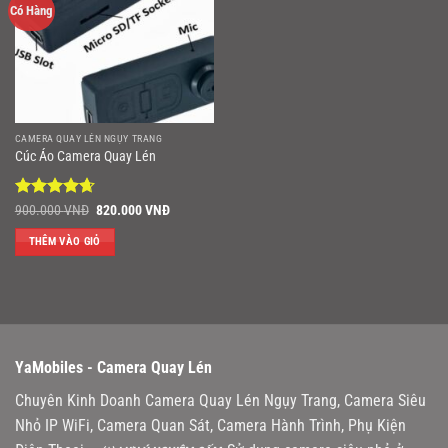
Có Hàng
CAMERA QUAY LÉN NGỤY TRANG
Cúc Áo Camera Quay Lén
Được xếp
Giá
Giá
900.000
VNĐ
820.000
VNĐ
gốc
hiện
hạng
4.67
là:
tại
5 sao
THÊM VÀO GIỎ
900.000 VNĐ.
là:
820.000 VNĐ.
YaMobiles -
Camera Quay Lén
Chuyên Kinh Doanh Camera Quay Lén Ngụy Trang, Camera Siêu
Nhỏ IP WiFi, Camera Quan Sát, Camera Hành Trình, Phụ Kiện