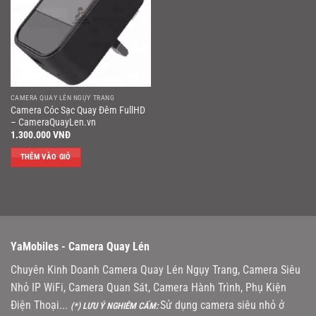
CAMERA QUAY LÉN NGỤY TRANG
Camera Cóc Sạc Quay Đêm FullHD
– CameraQuayLen.vn
1.300.000
VNĐ
THÊM VÀO GIỎ
YaMobiles -
Camera Quay Lén
Chuyên Kinh Doanh Camera Quay Lén Ngụy Trang, Camera Siêu
Nhỏ IP WiFi, Camera Quan Sát, Camera Hành Trình, Phụ Kiện
Điện Thoại...
Sử dụng camera siêu nhỏ ở
(*) LƯU Ý NGHIÊM CẤM: