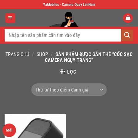
Skip
YaMobiles - Camera Quay LénNam
to
content
Tìm
kiếm:
TRANG CHỦ
/
SHOP
/
SẢN PHẨM ĐƯỢC GẮN THẺ “CỐC SẠC
CAMERA NGỤY TRANG”
LỌC
Mới