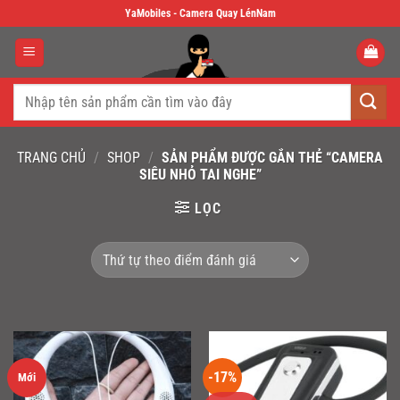
Skip
YaMobiles - Camera Quay LénNam
to
content
Tìm
kiếm:
TRANG CHỦ
/
SHOP
/
SẢN PHẨM ĐƯỢC GẮN THẺ “CAMERA
SIÊU NHỎ TAI NGHE”
LỌC
-17%
Mới