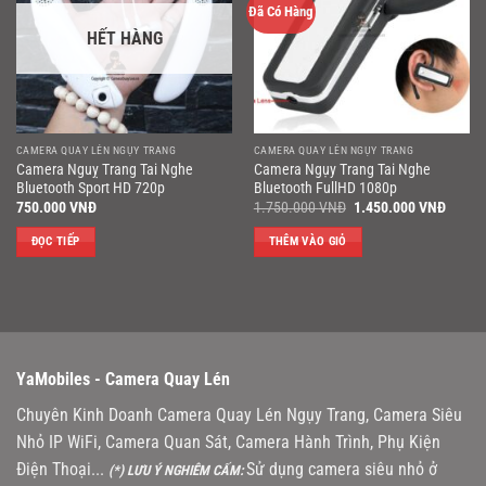
Đã Có Hàng
HẾT HÀNG
CAMERA QUAY LÉN NGỤY TRANG
CAMERA QUAY LÉN NGỤY TRANG
Camera Nguỵ Trang Tai Nghe
Camera Ngụy Trang Tai Nghe
Bluetooth Sport HD 720p
Bluetooth FullHD 1080p
Giá
Giá
750.000
VNĐ
1.750.000
VNĐ
1.450.000
VNĐ
gốc
hiện
là:
tại
ĐỌC TIẾP
THÊM VÀO GIỎ
1.750.000 VNĐ.
là:
1.450
YaMobiles -
Camera Quay Lén
Chuyên Kinh Doanh Camera Quay Lén Ngụy Trang, Camera Siêu
Nhỏ IP WiFi, Camera Quan Sát, Camera Hành Trình, Phụ Kiện
Điện Thoại...
Sử dụng camera siêu nhỏ ở
(*) LƯU Ý NGHIÊM CẤM: