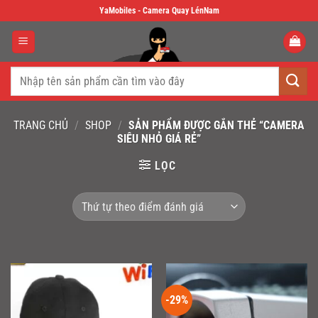
Skip
YaMobiles - Camera Quay LénNam
to
content
Tìm
kiếm:
TRANG CHỦ
/
SHOP
/
SẢN PHẨM ĐƯỢC GẮN THẺ “CAMERA
SIÊU NHỎ GIÁ RẺ”
LỌC
-29%