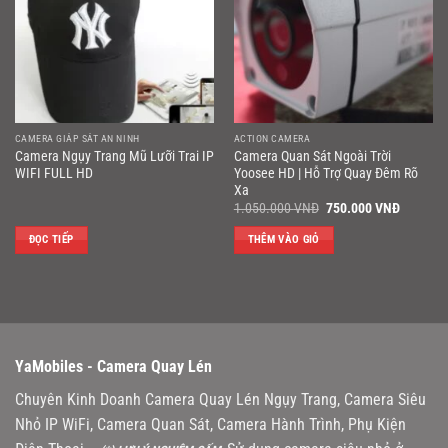
CAMERA GIÁP SÁT AN NINH
ACTION CAMERA
Camera Ngụy Trang Mũ Lưỡi Trai IP
Camera Quan Sát Ngoài Trời
WIFI FULL HD
Yoosee HD | Hỗ Trợ Quay Đêm Rõ
Xa
Giá
Giá
1.050.000
VNĐ
750.000
VNĐ
gốc
hiện
là:
tại
ĐỌC TIẾP
THÊM VÀO GIỎ
1.050.000 VNĐ.
là:
750.000
YaMobiles -
Camera Quay Lén
Chuyên Kinh Doanh Camera Quay Lén Ngụy Trang, Camera Siêu
Nhỏ IP WiFi, Camera Quan Sát, Camera Hành Trình, Phụ Kiện