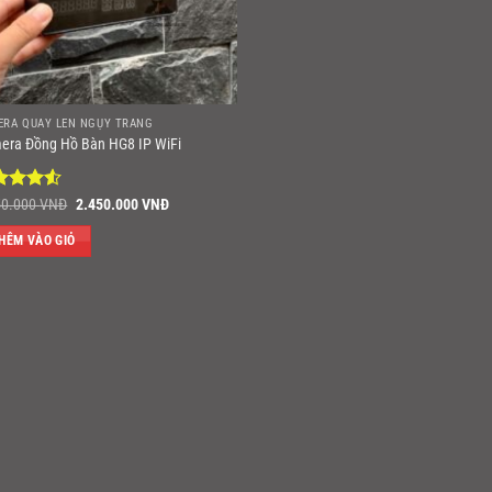
ERA QUAY LÉN NGỤY TRANG
era Đồng Hồ Bàn HG8 IP WiFi
ợc xếp
Giá
Giá
50.000
VNĐ
2.450.000
VNĐ
gốc
hiện
ng
4.5
là:
tại
ao
HÊM VÀO GIỎ
2.750.000 VNĐ.
là:
2.450.000 VNĐ.