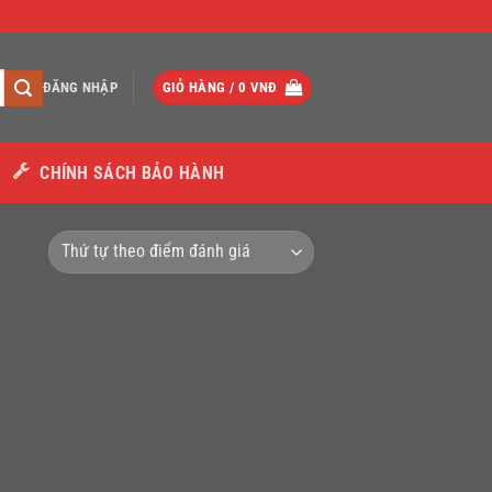
ĐĂNG NHẬP
GIỎ HÀNG /
0
VNĐ
CHÍNH SÁCH BẢO HÀNH