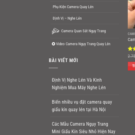
Phụ Kiện Camera Quay Lén
Định Vị – Nghe Lén
Camera Quan Sát Ngụy Trang
CAM
Cam
Video Camera Ngụy Trang Quay Lén
Đư
2.7
BÀI VIẾT MỚI
hạ
5 s
T
Định Vị Nghe Lén Và Kinh
Nghiệm Mua Máy Nghe Lén
Biến nhiều vụ đặt camera quay
giấu kín quay lén tại Hà Nội
Các Mẫu Camera Ngụy Trang
Mini Giấu Kín Siêu Nhỏ Hiện Nay