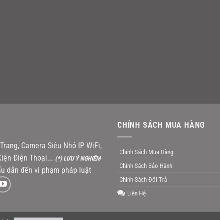
CHÍNH SÁCH MUA HÀNG
rang, Camera Siêu Nhỏ IP WiFi,
Chính Sách Mua Hàng
iện Điện Thoại...
(*) LƯU Ý NGHIÊM
Chính Sách Bảo Hành
u dẫn đến vi phạm pháp luật
Chính Sách Đổi Trả
Liên Hệ