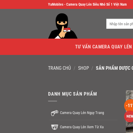
Skip
YaMobiles - Camera Quay Lén Siêu Nhỏ Số 1 Việt Nam
to
content
Tìm
kiếm:
TƯ VẤN CAMERA QUAY LÉN
TRANG CHỦ
/
SHOP
/
SẢN PHẨM ĐƯỢC G
DANH MỤC SẢN PHẨM
-11
Camera Quay Lén Ngụy Trang
NE
Camera Quay Lén Xem Từ Xa