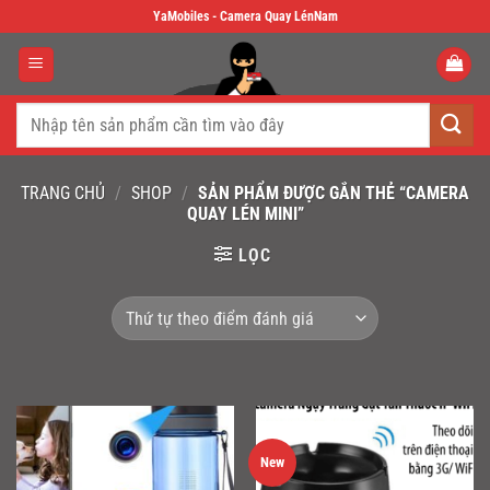
Skip
YaMobiles - Camera Quay LénNam
to
content
Tìm
kiếm:
TRANG CHỦ
/
SHOP
/
SẢN PHẨM ĐƯỢC GẮN THẺ “CAMERA
QUAY LÉN MINI”
LỌC
New