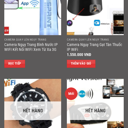
CAMERA QUAY LÉN NGỤY TRANG
CAMERA QUAY LÉN NGỤY TRANG
Camera Ngụy Trang Bình Nước IP
Camera Ngụy Trang Gạt Tàn Thuốc
WIFI Kết Nối WIFI Xem Từ Xa 3G
IP WiFi
1.550.000
VNĐ
ĐỌC TIẾP
THÊM VÀO GIỎ
Mới
HẾT HÀNG
HẾT HÀNG