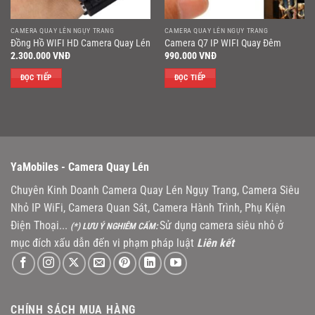
CAMERA QUAY LÉN NGỤY TRANG
CAMERA QUAY LÉN NGỤY TRANG
Đồng Hồ WIFI HD Camera Quay Lén
Camera Q7 IP WIFI Quay Đêm
2.300.000
VNĐ
990.000
VNĐ
ĐỌC TIẾP
ĐỌC TIẾP
YaMobiles -
Camera Quay Lén
Chuyên Kinh Doanh Camera Quay Lén Ngụy Trang, Camera Siêu
Nhỏ IP WiFi, Camera Quan Sát, Camera Hành Trình, Phụ Kiện
Điện Thoại...
Sử dụng camera siêu nhỏ ở
(*) LƯU Ý NGHIÊM CẤM:
mục đích xấu dẫn đến vi phạm pháp luật
Liên kết
CHÍNH SÁCH MUA HÀNG