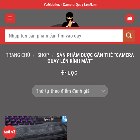
Skip
YaMobiles - Camera Quay LénNam
to
content
Tìm
kiếm:
TRANG CHỦ
/
SHOP
/
SẢN PHẨM ĐƯỢC GẮN THẺ “CAMERA
QUAY LÉN KÍNH MẮT”
LỌC
Mới Về