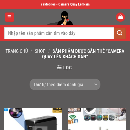
Skip
YaMobiles - Camera Quay LénNam
to
content
Tìm
kiếm:
TRANG CHỦ
/
SHOP
/
SẢN PHẨM ĐƯỢC GẮN THẺ “CAMERA
QUAY LÉN KHÁCH SẠN”
LỌC