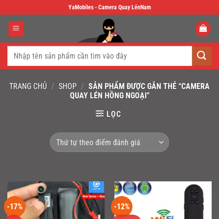
Skip
YaMobiles - Camera Quay LénNam
to
content
Tìm
kiếm:
TRANG CHỦ
/
SHOP
/
SẢN PHẨM ĐƯỢC GẮN THẺ “CAMERA
QUAY LÉN HỒNG NGOẠI”
LỌC
-17%
-12%