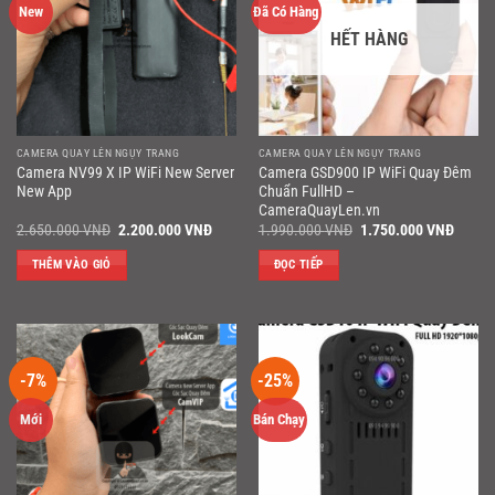
New
Đã Có Hàng
HẾT HÀNG
CAMERA QUAY LÉN NGỤY TRANG
CAMERA QUAY LÉN NGỤY TRANG
Camera NV99 X IP WiFi New Server
Camera GSD900 IP WiFi Quay Đêm
New App
Chuẩn FullHD –
CameraQuayLen.vn
Giá
Giá
Giá
Giá
2.650.000
VNĐ
2.200.000
VNĐ
1.990.000
VNĐ
1.750.000
VNĐ
gốc
hiện
gốc
hiện
là:
tại
là:
tại
THÊM VÀO GIỎ
ĐỌC TIẾP
2.650.000 VNĐ.
là:
1.990.000 VNĐ.
là:
2.200.000 VNĐ.
1.750
-7%
-25%
Mới
Bán Chạy