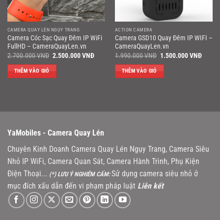
CAMERA QUAY LÉN NGỤY TRANG
ACTION CAMERA
Camera Cóc Sạc Quay Đêm IP WiFi
Camera GSD10 Quay Đêm IP WIFI –
FullHD – CameraQuayLen.vn
CameraQuayLen.vn
Giá
Giá
Giá
Giá
2.700.000
VNĐ
2.500.000
VNĐ
1.990.000
VNĐ
1.500.000
VNĐ
gốc
hiện
gốc
hiện
là:
tại
là:
tại
THÊM VÀO GIỎ
THÊM VÀO GIỎ
2.700.000 VNĐ.
là:
1.990.000 VNĐ.
là:
2.500.000 VNĐ.
1.500
YaMobiles -
Camera Quay Lén
Chuyên Kinh Doanh Camera Quay Lén Ngụy Trang, Camera Siêu
Nhỏ IP WiFi, Camera Quan Sát, Camera Hành Trình, Phụ Kiện
Điện Thoại...
Sử dụng camera siêu nhỏ ở
(*) LƯU Ý NGHIÊM CẤM:
mục đích xấu dẫn đến vi phạm pháp luật
Liên kết