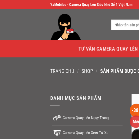
Skip
YaMobiles - Camera Quay Lén Siêu Nhỏ Số 1 Việt Nam
to
content
Tìm
kiếm:
TƯ VẤN CAMERA QUAY LÉN
TRANG CHỦ
/
SHOP
/
SẢN PHẨM ĐƯỢC G
DANH MỤC SẢN PHẨM
-38
Camera Quay Lén Ngụy Trang
Mới
Camera Quay Lén Xem Từ Xa