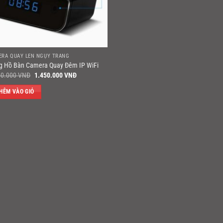
ERA QUAY LÉN NGỤY TRANG
g Hồ Bàn Camera Quay Đêm IP WiFi
Giá
Giá
50.000
VNĐ
1.450.000
VNĐ
gốc
hiện
là:
tại
HÊM VÀO GIỎ
2.350.000 VNĐ.
là:
1.450.000 VNĐ.