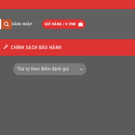
ĐĂNG NHẬP
GIỎ HÀNG /
0
VNĐ
CHÍNH SÁCH BẢO HÀNH