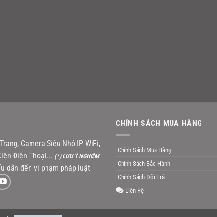
CHÍNH SÁCH MUA HÀNG
rang, Camera Siêu Nhỏ IP WiFi,
Chính Sách Mua Hàng
iện Điện Thoại...
(*) LƯU Ý NGHIÊM
Chính Sách Bảo Hành
u dẫn đến vi phạm pháp luật
Chính Sách Đổi Trả
Liên Hệ