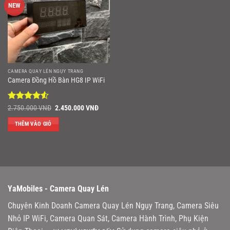
NEW
CAMERA QUAY LÉN NGỤY TRANG
Camera Đồng Hồ Bàn HG8 IP WiFi
Được xếp
Giá
Giá
2.750.000
VNĐ
2.450.000
VNĐ
gốc
hiện
hạng
4.5
là:
tại
5 sao
THÊM VÀO GIỎ
2.750.000 VNĐ.
là:
2.450.000 VNĐ.
YaMobiles -
Camera Quay Lén
Chuyên Kinh Doanh Camera Quay Lén Ngụy Trang, Camera Siêu
Nhỏ IP WiFi, Camera Quan Sát, Camera Hành Trình, Phụ Kiện