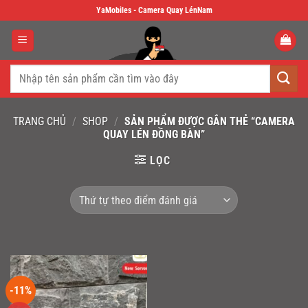
Skip
YaMobiles - Camera Quay LénNam
to
content
Tìm
kiếm:
TRANG CHỦ
/
SHOP
/
SẢN PHẨM ĐƯỢC GẮN THẺ “CAMERA
QUAY LÉN ĐỒNG BÀN”
LỌC
-11%