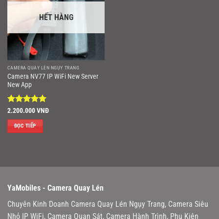
HẾT HÀNG
CAMERA QUAY LÉN NGỤY TRANG
Camera NV77 IP WiFi New Server
New App
Được xếp
2.200.000
VNĐ
hạng
5
5
sao
ĐỌC TIẾP
YaMobiles -
Camera Quay Lén
Chuyên Kinh Doanh Camera Quay Lén Ngụy Trang, Camera Siêu
Nhỏ IP WiFi, Camera Quan Sát, Camera Hành Trình, Phụ Kiện