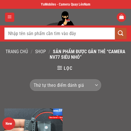
Skip
YaMobiles - Camera Quay LénNam
to
content
Tìm
kiếm:
TRANG CHỦ
/
SHOP
/
SẢN PHẨM ĐƯỢC GẮN THẺ “CAMERA
NV77 SIÊU NHỎ”
LỌC
New