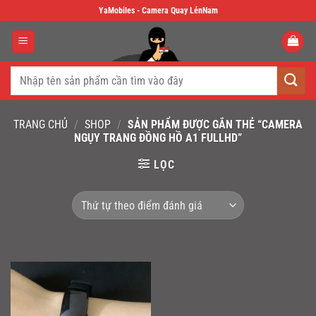
Skip
YaMobiles - Camera Quay LénNam
to
content
Tìm
kiếm:
TRANG CHỦ
/
SHOP
/
SẢN PHẨM ĐƯỢC GẮN THẺ “CAMERA
NGỤY TRANG ĐỒNG HỒ A1 FULLHD”
LỌC