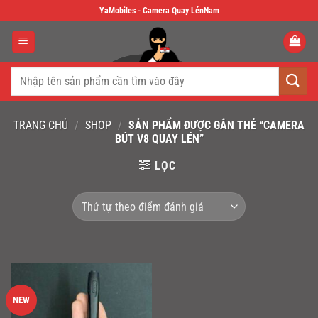
Skip
YaMobiles - Camera Quay LénNam
to
content
Tìm
kiếm:
TRANG CHỦ
/
SHOP
/
SẢN PHẨM ĐƯỢC GẮN THẺ “CAMERA
BÚT V8 QUAY LÉN”
LỌC
NEW