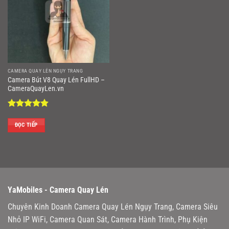
CAMERA QUAY LÉN NGỤY TRANG
Camera Bút V8 Quay Lén FullHD –
CameraQuayLen.vn
Được xếp
hạng
4.86
ĐỌC TIẾP
5 sao
YaMobiles -
Camera Quay Lén
Chuyên Kinh Doanh Camera Quay Lén Ngụy Trang, Camera Siêu
Nhỏ IP WiFi, Camera Quan Sát, Camera Hành Trình, Phụ Kiện