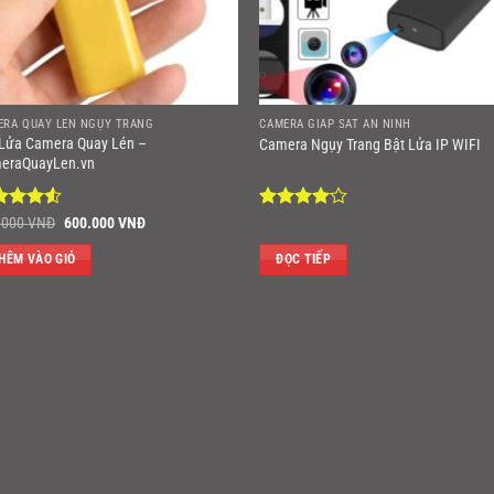
ERA QUAY LÉN NGỤY TRANG
CAMERA GIÁP SÁT AN NINH
 Lửa Camera Quay Lén –
Camera Ngụy Trang Bật Lửa IP WIFI
eraQuayLen.vn
ợc xếp
Giá
Giá
Được
.000
VNĐ
600.000
VNĐ
gốc
hiện
ng
4.5
xếp hạng
là:
tại
ao
4
5 sao
HÊM VÀO GIỎ
ĐỌC TIẾP
800.000 VNĐ.
là:
600.000 VNĐ.