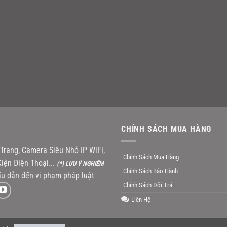
CHÍNH SÁCH MUA HÀNG
rang, Camera Siêu Nhỏ IP WiFi,
Chính Sách Mua Hàng
iện Điện Thoại...
(*) LƯU Ý NGHIÊM
Chính Sách Bảo Hành
u dẫn đến vi phạm pháp luật
Chính Sách Đổi Trả
Liên Hệ