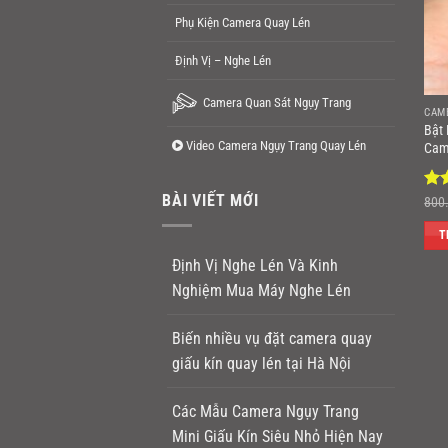
Phụ Kiện Camera Quay Lén
Định Vị – Nghe Lén
Camera Quan Sát Ngụy Trang
CAM
Bật
Video Camera Ngụy Trang Quay Lén
Cam
BÀI VIẾT MỚI
Đư
800
hạ
5 s
T
Định Vị Nghe Lén Và Kinh
Nghiệm Mua Máy Nghe Lén
Biến nhiều vụ đặt camera quay
giấu kín quay lén tại Hà Nội
Các Mẫu Camera Ngụy Trang
Mini Giấu Kín Siêu Nhỏ Hiện Nay