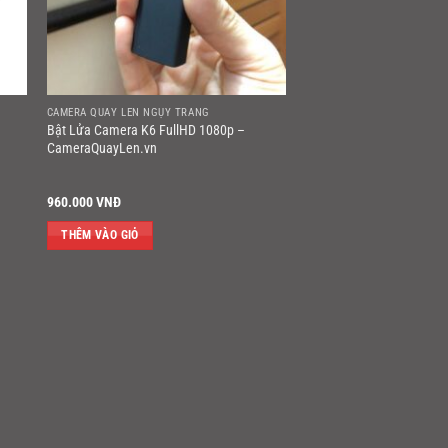
CAMERA QUAY LÉN NGỤY TRANG
Bật Lửa Camera K6 FullHD 1080p –
CameraQuayLen.vn
960.000
VNĐ
THÊM VÀO GIỎ