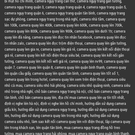
bí mật hồ chí minh
,
camera ngụy trang cần thơ
,
camera ngụy trang gắn tường­
,
camera ngụy trang quận 3
,
camera ngụy trang quận 4
,
camera ngụy trang quận 5
,
camera ngụy trang quận 6
,
camera ngụy trang quận tân bình
,
camera ngụy trang
sạc dự phòng
,
camera ngụy trang trong nhà nghỉ
,
camera nhà tắm
,
camera quay
lén 100k
,
camera quay lén 400k
,
camera quay lén 600k
,
camera quay lén 700k
,
camera quay lén 800k
,
camera quay lén 900k
,
camera quay lén dưới 1tr
,
camera
quay lén đà nẵng
,
camera quay lén đọc tin nhắn facebook
,
camera quay lén đọc
tin nhắn zalo
,
camera quay lén đọc trộm điện thoại
,
camera quay lén gắn tường
,
camera quay len gia re
,
camera quay lén giá rẻ
,
camera quay lén kết nối điện thoại
giá rẻ
,
camera quay lén kết nối điện thoại siêu bé
,
camera quay lén kết nối gắn
tường
,
camera quay lén kết nối wifi giá rẻ
,
camera quay lén nv99
,
camera quay lén
quận 7
,
camera quay lén quận 8
,
camera quay lén quận binh thạnh
,
camera quay
lén quận cầu giấy
,
camera quay lén quân tân bình
,
camera quay lén tốt số 1
,
camera quay lén trong hotel
,
camera quay lén xem trên điện thoại
,
camera siêu
nhỏ cà mau
,
camera siêu nhỏ hải phòng
,
camera siêu nhỏ quảng ninh
,
camera siêu
nhỏ trong nhà nghỉ
,
chỗ bán camera ngụy trang hà nội
,
chỗ bán camera ngụy trang
tân bình
,
chỗ bán camera quay lén
,
địa chỉ mua camera quay lén uy tín tốt nhất
,
định vị nghe lén hà nội
,
định vị nghe lén hồ chí minh
,
hướng dẫn sử dụng camera
giấu kín
,
hướng dẫn sử dụng camera ngụy trang
,
hướng dẫn sử dụng camera quay
lén
,
hướng dẫn sử dụng camera quay lén trong nhà nghỉ
,
hướng dẫn sử dụng
camera siêu nhỏ
,
làm sao kết nối camera quay lén với điện thoại
,
lắp camera quay
lén trong khách sạn
,
lén quận tân bình
,
mua camera ngụy trang đồng hồ treo
tường
,
mua camera ngụy trang hải phòng
,
mua camera ngụy trang quận bình thạnh
,