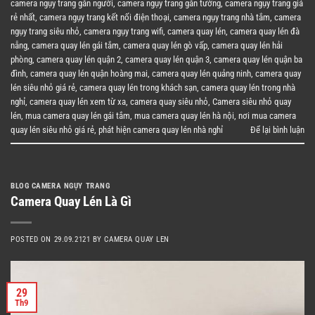
camera ngụy trang gắn người
,
camera ngụy trang gắn tường
,
camera ngụy trang giá
rẻ nhất
,
camera ngụy trang kết nối điện thoại
,
camera ngụy trang nhà tắm
,
camera
ngụy trang siêu nhỏ
,
camera ngụy trang wifi
,
camera quay lén
,
camera quay lén đà
nẵng
,
camera quay lén gái tắm
,
camera quay lén gò vấp
,
camera quay lén hải
phòng
,
camera quay lén quận 2
,
camera quay lén quận 3
,
camera quay lén quận ba
đình
,
camera quay lén quận hoàng mai
,
camera quay lén quảng ninh
,
camera quay
lén siêu nhỏ giá rẻ
,
camera quay lén trong khách sạn
,
camera quay lén trong nhà
nghỉ
,
camera quay lén xem từ xa
,
camera quay siêu nhỏ
,
Camera siêu nhỏ quay
lén
,
mua camera quay lén gái tắm
,
mua camera quay lén hà nội
,
nơi mua camera
quay lén siêu nhỏ giá rẻ
,
phát hiện camera quay lén nhà nghỉ
Để lại bình luận
BLOG CAMERA NGỤY TRANG
Camera Quay Lén Là Gì
POSTED ON
29.09.2121
BY
CAMERA QUAY LEN
29
Th9