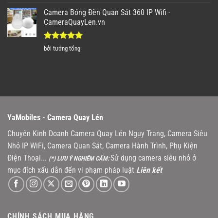
xếp hạng
4
5 sao
Camera Bóng Đèn Quan Sát 360 IP Wifi -
CameraQuayLen.vn
Được xếp
bởi tướng tổng
hạng
5
5
sao
YaMobiles -
Camera Quay Lén
Chuyên Kinh Doanh Camera Quay Lén Ngụy Trang, Camera Siêu
Nhỏ IP WiFi, Camera Quan Sát, Camera Hành Trình, Phụ Kiện
Điện Thoại...
Sử dụng camera siêu nhỏ ở
(*) LƯU Ý NGHIÊM CẤM:
mục đích xấu dẫn đến vi phạm pháp luật
Liên kết
CHÍNH SÁCH MUA HÀNG