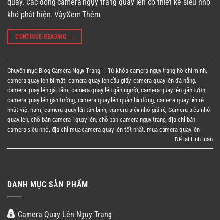
quay. Các dòng camera ngụy trang quay lén có thiết kế siêu nhỏ
khó phát hiện. VậyXem Thêm
CONTINUE READING
→
Chuyên mục
Blog Camera Ngụy Trang
|
Từ khóa
camera ngụy trang hồ chí minh
,
camera quay lén bí mật
,
camera quay lén cầu giấy
,
camera quay lén đà nẵng
,
camera quay lén gái tắm
,
camera quay lén gắn người
,
camera quay lén gắn tườn
,
camera quay lén gắn tường
,
camera quay lén quận hà đông
,
camera quay lén rẻ
nhất việt nam
,
camera quay lén tân binh
,
camera siêu nhỏ giá rẻ
,
Camera siêu nhỏ
quay lén
,
chỗ bán camera 1quay lén
,
chỗ bán camera ngụy trang
,
địa chỉ bán
camera siêu nhỏ
,
địa chỉ mua camera quay lén tốt nhất
,
mua camera quay lén
Để lại bình luận
DANH MỤC SẢN PHẨM
Camera Quay Lén Ngụy Trang