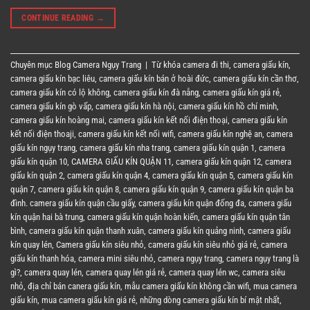
CONTINUE READING
→
Chuyên mục
Blog Camera Ngụy Trang
|
Từ khóa
camera đi thi
,
camera giấu kín
,
camera giấu kín bạc liêu
,
camera giấu kín bán ở hoài đức
,
camera giấu kín cần thơ
,
camera giấu kín có lộ không
,
camera giấu kín đà nẵng
,
camera giấu kín giá rẻ
,
camera giấu kín gò vấp
,
camera giấu kín hà nội
,
camera giấu kín hồ chí minh
,
camera giấu kín hoàng mai
,
camera giấu kín kết nối điện thoại
,
camera giấu kín
kết nối điện thoaji
,
camera giấu kín kết nối wifi
,
camera giấu kín nghệ an
,
camera
giấu kín ngụy trang
,
camera giấu kín nha trang
,
camera giấu kín quận 1
,
camera
giấu kín quận 10
,
CAMERA GIẤU KÍN QUẬN 11
,
camera giấu kín quận 12
,
camera
giấu kín quận 2
,
camera giấu kín quận 4
,
camera giấu kín quận 5
,
camera giấu kín
quận 7
,
camera giấu kín quận 8
,
camera giấu kín quận 9
,
camera giấu kín quận ba
đình. camera giấu kín quận cầu giấy
,
camera giấu kín quận đống đa
,
camera giấu
kín quận hai bà trung
,
camera giấu kín quận hoàn kiến
,
camera giấu kín quận tân
bình
,
camera giấu kín quận thanh xuân
,
camera giấu kín quảng ninh
,
camera giấu
kín quay lén
,
Camera giấu kín siêu nhỏ
,
camera giấu kín siêu nhỏ giá rẻ
,
camera
giấu kín thanh hóa
,
camera mini siêu nhỏ
,
camera ngụy trang
,
camera ngụy trang là
gì?
,
camera quay lén
,
camera quay lén giá rẻ
,
camera quay lén wc
,
camera siêu
nhỏ
,
địa chỉ bán canera giấu kín
,
mẫu camera giấu kín không cần wifi
,
mua camera
giấu kín
,
mua camera giấu kín giá rẻ
,
những dòng camera giấu kín bí mật nhất
,