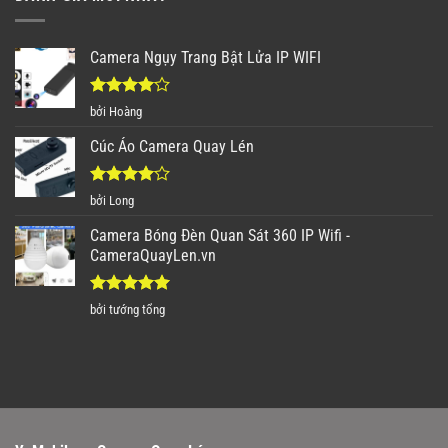
Camera Ngụy Trang Bật Lửa IP WIFI
Được
bởi Hoàng
xếp hạng
4
5 sao
Cúc Áo Camera Quay Lén
Được
bởi Long
xếp hạng
4
5 sao
Camera Bóng Đèn Quan Sát 360 IP Wifi -
CameraQuayLen.vn
Được xếp
bởi tướng tổng
hạng
5
5
sao